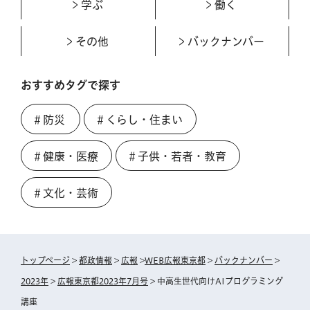
学ぶ
働く
その他
バックナンバー
おすすめタグで探す
＃防災
＃くらし・住まい
＃健康・医療
＃子供・若者・教育
＃文化・芸術
トップページ
>
都政情報
>
広報
>
WEB広報東京都
>
バックナンバー
>
2023年
>
広報東京都2023年7月号
> 中高生世代向けAIプログラミング
講座