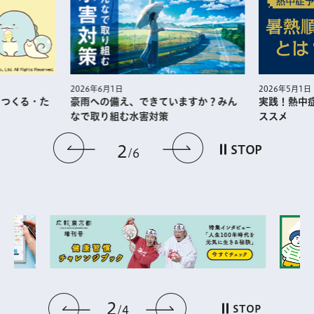
2026年5月1日
年6月1日
実践！熱中症予防に役⽴つ暑熱順
への備え、できていますか？みん
ススメ
取り組む水害対策
前のスライドを表示
次のスライドを
3
STOP
6
3
前のスライドを表示
次のスライドを表
STOP
4