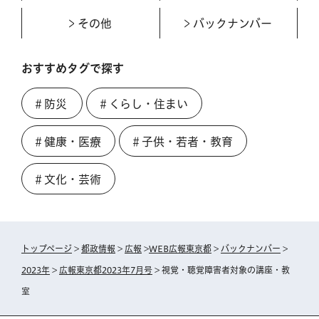
その他
バックナンバー
おすすめタグで探す
＃防災
＃くらし・住まい
＃健康・医療
＃子供・若者・教育
＃文化・芸術
トップページ
>
都政情報
>
広報
>
WEB広報東京都
>
バックナンバー
>
2023年
>
広報東京都2023年7月号
> 視覚・聴覚障害者対象の講座・教
室