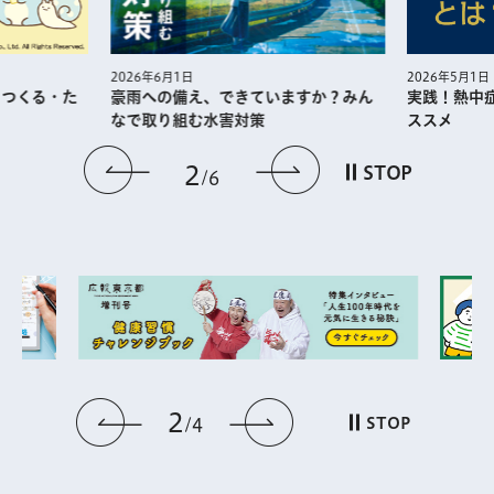
2026年5月1日
2026年6月1日
・つくる・た
実践！熱中
豪雨への備え、できていますか？みん
ススメ
なで取り組む水害対策
前のスライドを表示
次のスライドを
2
STOP
6
2
前のスライドを表示
次のスライドを表
STOP
4