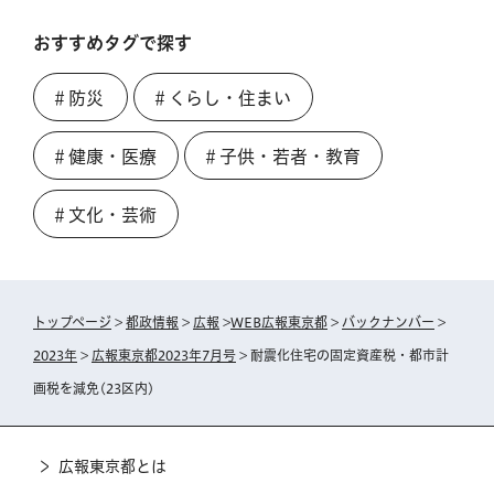
おすすめタグで探す
＃防災
＃くらし・住まい
＃健康・医療
＃子供・若者・教育
＃文化・芸術
トップページ
>
都政情報
>
広報
>
WEB広報東京都
>
バックナンバー
>
2023年
>
広報東京都2023年7月号
> 耐震化住宅の固定資産税・都市計
画税を減免(23区内)
広報東京都とは