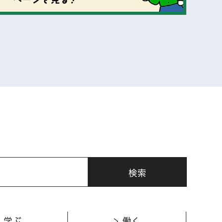
表示
学ぶ
働く