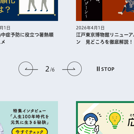
5月1日
2026年4月1日
熱中症予防に役⽴つ暑熱順
江戸東京博物館リニューア
スメ
ン 見どころを徹底解説！
2
前のスライドを表示
次のスライドを
STOP
6