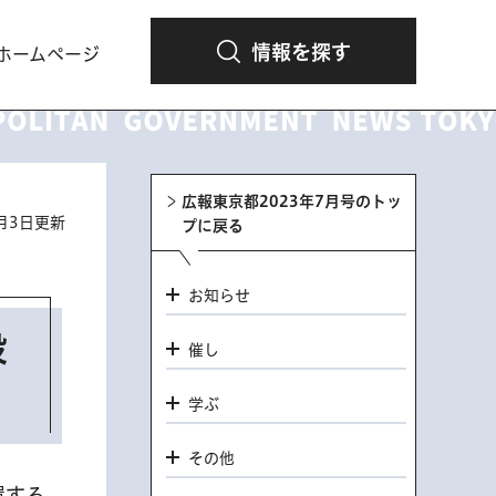
情報を探す
ホームページ
広報東京都2023年7月号のトッ
7月3日更新
プに戻る
お知らせ
設
催し
学ぶ
その他
置する