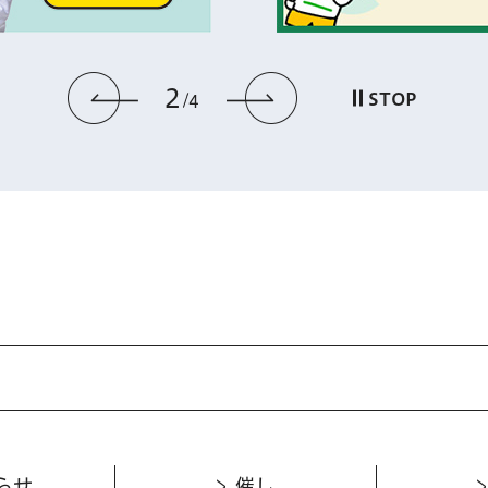
2
前のスライドを表示
次のスライドを
STOP
4
らせ
催し