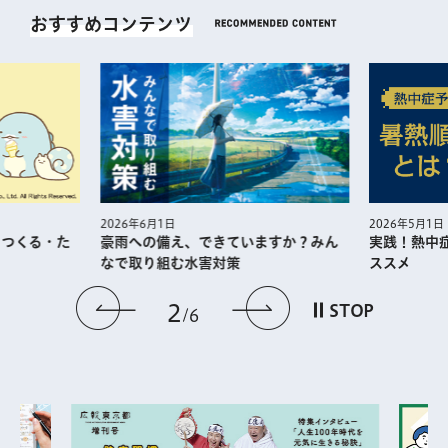
おすすめコンテンツ
2026年5月1日
2026年6月1日
・つくる・た
実践！熱中
豪雨への備え、できていますか？みん
ススメ
なで取り組む水害対策
前のスライドを表示
次のスライドを
2
STOP
6