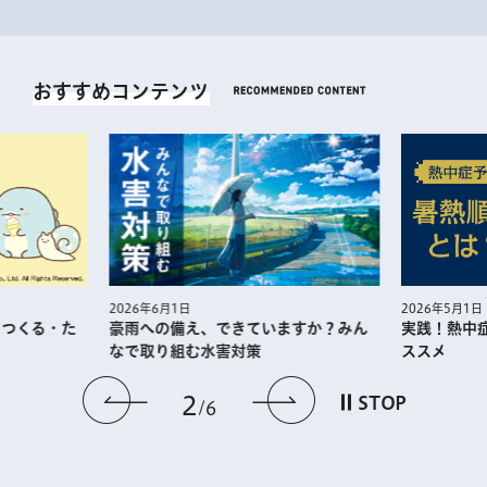
おすすめコンテンツ
2026年5月1日
2026年6月1日
・つくる・た
実践！熱中
豪雨への備え、できていますか？みん
ススメ
なで取り組む水害対策
前のスライドを表示
次のスライドを
2
STOP
6