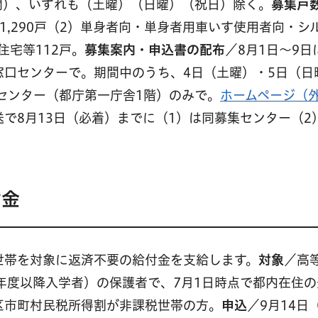
の期間）、いずれも（土曜）（日曜）（祝日）除く。
募集戸
1,290戸（2）単身者向・単身者用車いす使用者向・シ
住宅等112戸。
募集案内・申込書の配布
／8月1日〜9日
窓口センターで。期間中のうち、4日（土曜）・5日（日
報センター（都庁第一庁舎1階）のみで。
ホームページ（
送で8月13日（必着）までに（1）は同募集センター（2
付金
世帯を対象に返済不要の給付金を支給します。
対象
／高
年度以降入学者）の保護者で、7月1日時点で都内在住の
区市町村民税所得割が非課税世帯の方。
申込
／9月14日