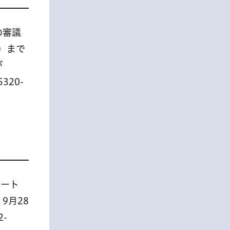
の審議
印）まで
が
20-
メート
9月28
-