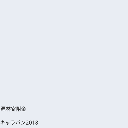
」
水源林寄附金
ャラバン2018