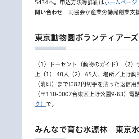
5434へ。申込方法等詳細は
ホームページ
問い合わせ
同協会か産業労働局創業支援課 
東京動物園ボランティアーズ
（1）ドーセント（動物のガイド）（2）
上（1） 40人（2） 65人。
場所
／上野動
（消印）までに82円切手を貼った返信用
（〒110-0007台東区上野公園9-83）電話
ク）
で。
みんなで育む水源林 東京