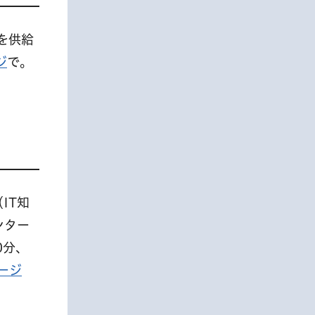
を供給
ジ
で。
IT知
ンター
0分、
ージ