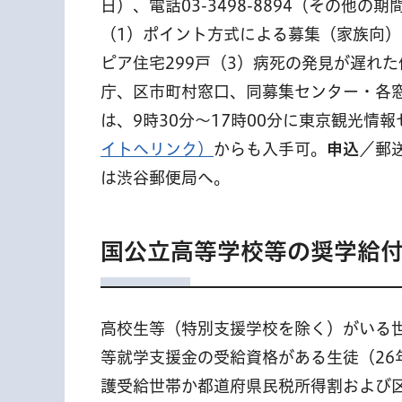
日）、電話03-3498-8894（その他
（1）ポイント方式による募集（家族向）
ピア住宅299戸（3）病死の発見が遅れた
庁、区市町村窓口、同募集センター・各
は、9時30分〜17時00分に東京観光情
イトへリンク）
からも入手可。
申込
／郵
は渋谷郵便局へ。
国公立高等学校等の奨学給
高校生等（特別支援学校を除く）がいる
等就学支援金の受給資格がある生徒（26
護受給世帯か都道府県民税所得割および