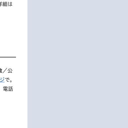
詳細は
数
／公
ジ
で。
 電話