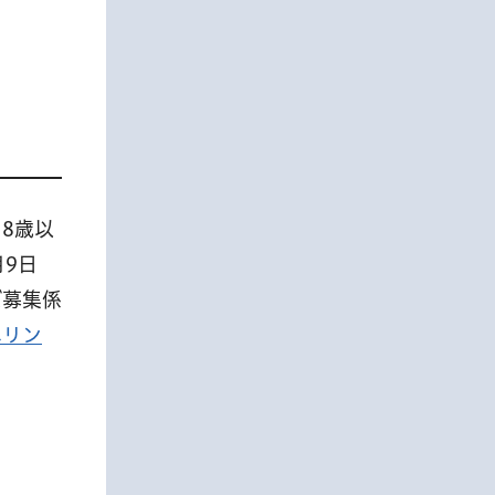
18歳以
月9日
ズ募集係
へリン