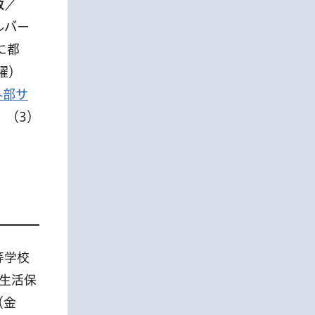
数
／
ルバー
に都
曜）
外部サ
）（3）
等学校
生活保
（金