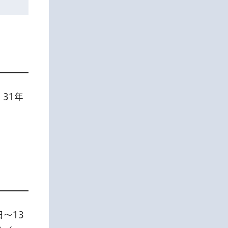
31年
。
日〜13