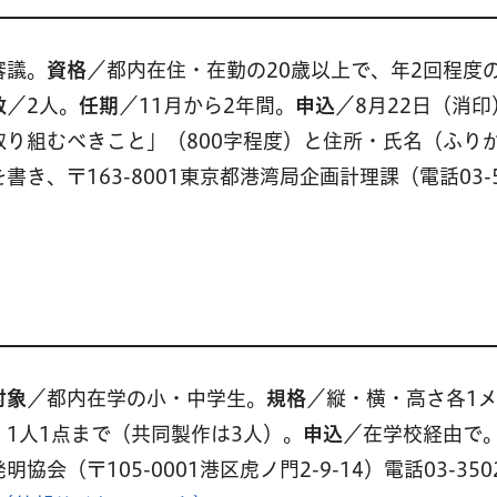
審議。
資格
／都内在住・在勤の20歳以上で、年2回程度
数
／2人。
任期
／11月から2年間。
申込
／8月22日（消
り組むべきこと」（800字程度）と住所・氏名（ふり
、〒163-8001東京都港湾局企画計理課（電話03-53
対象
／都内在学の小・中学生。
規格
／縦・横・高さ各1
、1人1点まで（共同製作は3人）。
申込
／在学校経由で。
（〒105-0001港区虎ノ門2-9-14）電話03-3502