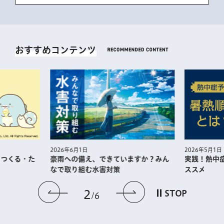
おすすめコンテンツ
2026年5月1日
2026年6月1日
・つくる・た
実践！熱中
豪雨への備え、できていますか？みん
ススメ
なで取り組む水害対策
前のスライドを表示
次のスライドを
2
STOP
6