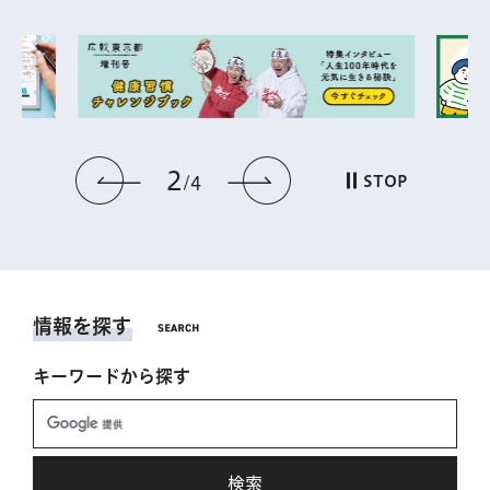
2
前のスライドを表示
次のスライドを表
STOP
4
情報を探す
キーワードから探す