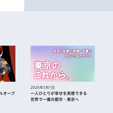
2026年2月1日
2
できる
集まれ！あふれる熱気 アニメ都
市・TOKYOの今を大解剖!!