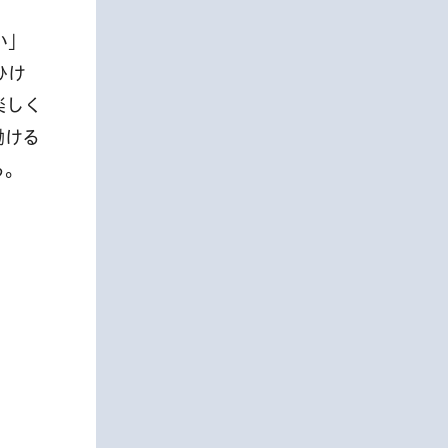
い」
ひけ
楽しく
働ける
る。