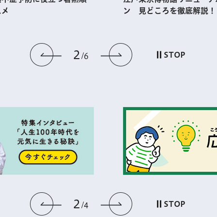
スメ
ン 見どころを徹底解説！
2
前のスライドを表示
次のスライドを
STOP
6
2
前のスライドを表示
次のスライドを
STOP
4