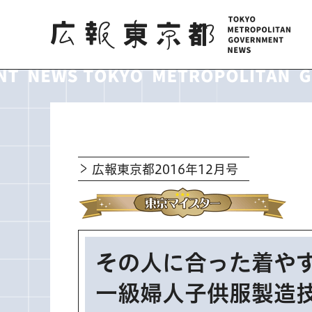
広報東京都
広報東京都2016年12月号
その人に合った着や
一級婦人子供服製造