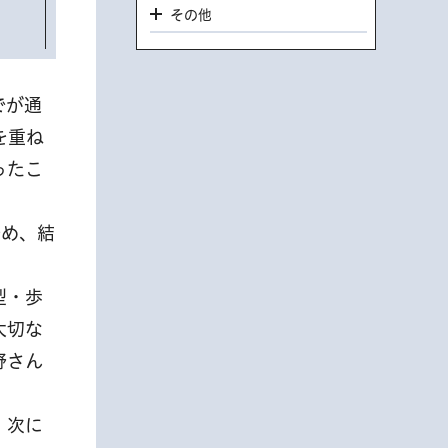
その他
でが通
を重ね
ったこ
辞め、結
型・歩
大切な
野さん
、次に