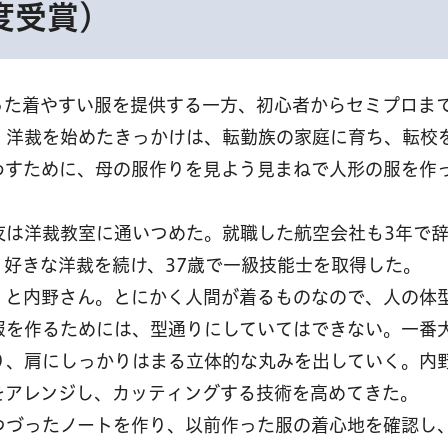
度受賞）
った着やすい服を提供する一方、初心者からセミプロま
。洋裁を始めたきっかけは、転勤族の家庭に育ち、転校
わすために、母の服作りを見よう見まねで人形の服を作
夜は洋裁教室に通いつめた。就職した航空会社も3年で
好きな洋裁を続け、37歳で一級技能士を取得した。
」と内野さん。とにかく人間が着るものなので、人の体
服を作るためには、型通りにしていてはできない。一番
り、肩にしっかりはまる立体的な丸みを出していく。内
をアレンジし、カッティングする技術を高めてきた。
つづったノートを作り、以前作った服の着心地を確認し