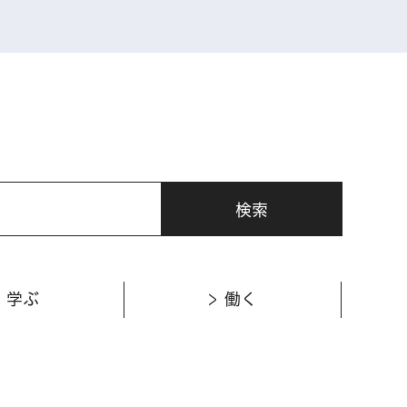
学ぶ
働く