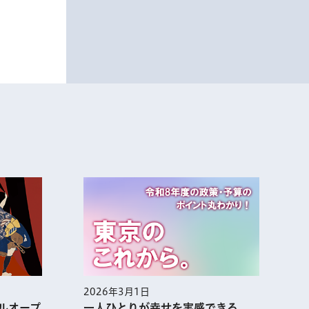
2026年3月1日
2
ルオープ
一人ひとりが幸せを実感できる