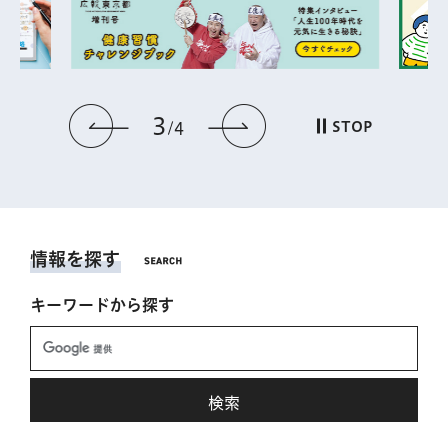
3
前のスライドを表示
次のスライドを表
STOP
4
情報を探す
キーワードから探す