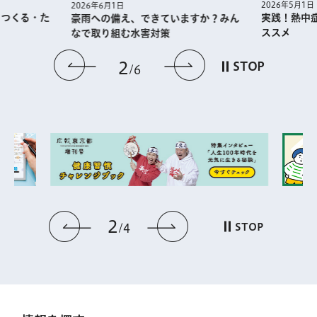
2026年5月1日
2026年6月1日
・つくる・た
実践！熱中
豪雨への備え、できていますか？みん
ススメ
なで取り組む水害対策
前のスライドを表示
次のスライドを
2
STOP
6
2
前のスライドを表示
次のスライドを表
STOP
4