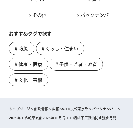
その他
バックナンバー
おすすめタグで探す
＃防災
＃くらし・住まい
＃健康・医療
＃子供・若者・教育
＃文化・芸術
トップページ
>
都政情報
>
広報
>
WEB広報東京都
>
バックナンバー
>
2025年
>
広報東京都2025年10月号
> 10月は不正軽油防止強化月間