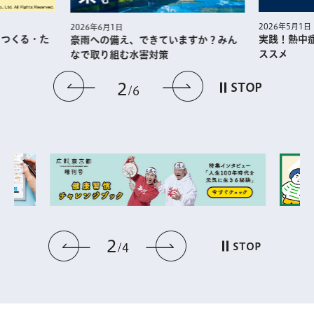
2026年5月1日
2026年6月1日
・つくる・た
実践！熱中
豪雨への備え、できていますか？みん
ススメ
なで取り組む水害対策
前のスライドを表示
次のスライドを
2
STOP
6
2
前のスライドを表示
次のスライドを表
STOP
4