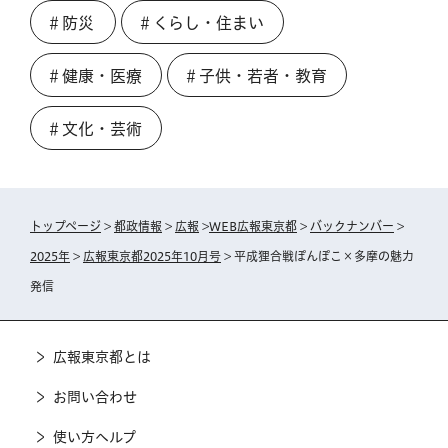
＃防災
＃くらし・住まい
＃健康・医療
＃子供・若者・教育
＃文化・芸術
トップページ
>
都政情報
>
広報
>
WEB広報東京都
>
バックナンバー
>
2025年
>
広報東京都2025年10月号
> 平成狸合戦ぽんぽこ×多摩の魅力
発信
広報東京都とは
お問い合わせ
使い方ヘルプ