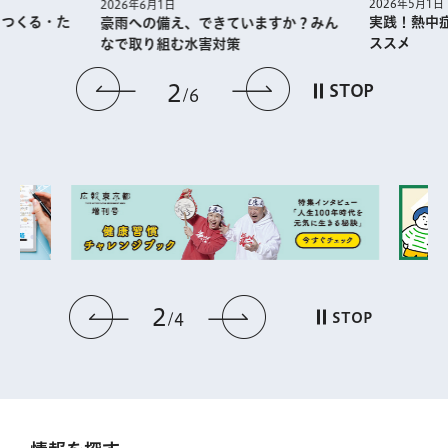
2026年5月1日
2026年4月1日
実践！熱中症予防に役⽴つ暑熱順化の
江戸東京博
ますか？みん
ススメ
ン 見どこ
前のスライドを表示
次のスライドを
3
STOP
6
3
前のスライドを表示
次のスライドを表
STOP
4