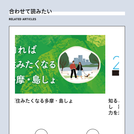
合わせて読みたい
多摩
知ると広がる 東京都の取り組みと私たちの暮ら
し 第5回 都市と自然が響き合う――多摩の魅
力を未来へ