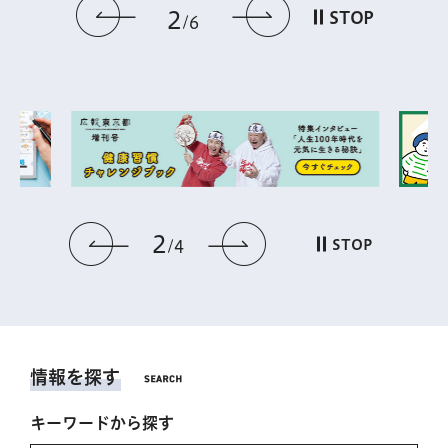
前のスライドを表示
次のスライドを
2
STOP
6
2
前のスライドを表示
次のスライドを表
STOP
4
情報を探す
キーワードから探す