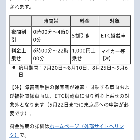
されます。
時間帯
料金
対象
夜間割
0時00分～4時0
5割引き
ETC搭載車
引
0分
料金上
6時00分～22時
1,000円上
マイカー等
乗せ
00分
乗せ
【注】
適用期間：7月20日～8月10日、8月25日～9月6
日
【注】障害者手帳の保有者が運転・同乗する車両およ
び福祉関係車両は、ETC搭載車に限り料金上乗せの対
象外となります（5月22日までに東京都への申請が必
要です）。
料金施策の詳細は
ホームページ（外部サイトへリン
ク）
で。