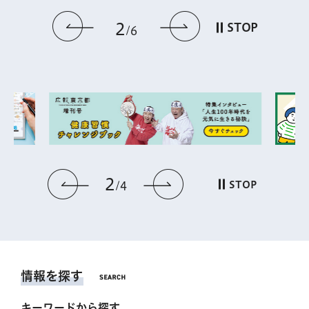
前のスライドを表示
次のスライドを
2
STOP
6
2
前のスライドを表示
次のスライドを表
STOP
4
情報を探す
キーワードから探す