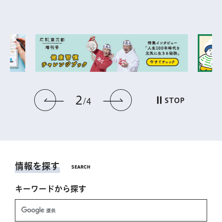
2
前のスライドを表示
次のスライドを表
STOP
4
情報を探す
キーワードから探す