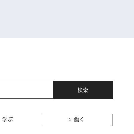
表示
学ぶ
働く