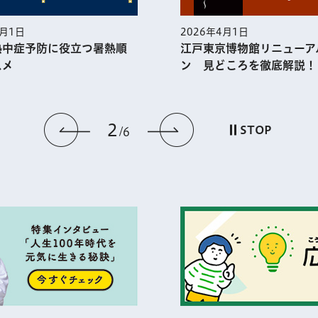
5月1日
2026年4月1日
熱中症予防に役⽴つ暑熱順
江戸東京博物館リニューア
スメ
ン 見どころを徹底解説！
2
前のスライドを表示
次のスライドを
STOP
6