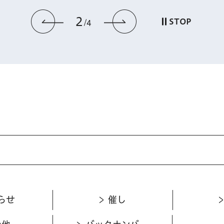
2
前のスライドを表示
次のスライドを
STOP
4
らせ
催し