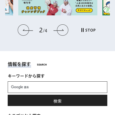
2
前のスライドを表示
次のスライドを表
STOP
4
情報を探す
キーワードから探す