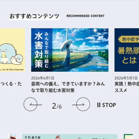
おすすめコンテンツ
2026年5月1日
2026年6月1日
・つくる・た
実践！熱中
豪雨への備え、できていますか？みん
ススメ
なで取り組む水害対策
前のスライドを表示
次のスライドを
2
STOP
6