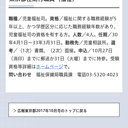
職種
／児童福祉司。
資格
／福祉に関する職務経験が5
年以上、かつ学歴区分に応じた職務経験年数があり、
児童福祉司の資格を有する方。
人数
／4人。
任期
／30
年4月1日〜33年3月31日。
勤務先
／児童相談所。
選
考
／〈1次〉書類、〈2次〉面接。
申込
／10月27日
（消印）までに郵送か31日（火曜）までに持参。受験
資格等詳細は
ホームページ
で。
問い合わせ
福祉保健局職員課 電話03-5320-4023
広報東京都2017年10月号のトップに戻る