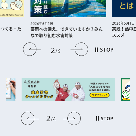
2026年5月1日
2026年6月1日
・つくる・た
実践！熱中
豪雨への備え、できていますか？みん
ススメ
なで取り組む水害対策
前のスライドを表示
次のスライドを
2
STOP
6
2
前のスライドを表示
次のスライドを表
STOP
4