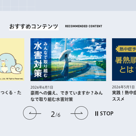
おすすめコンテンツ
2026年5月1日
2026年6月1日
・つくる・た
実践！熱中
豪雨への備え、できていますか？みん
ススメ
なで取り組む水害対策
前のスライドを表示
次のスライドを
2
STOP
6