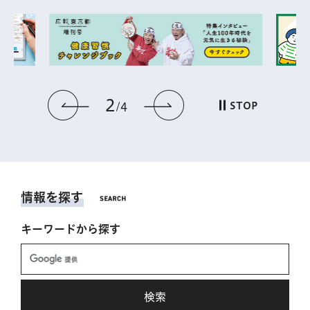
2
前のスライドを表示
次のスライドを表
STOP
4
情報を探す
キーワードから探す