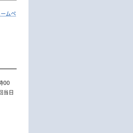
ホームペ
時00
回当日