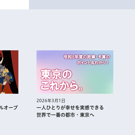
2026年2月1日
幸せを実感できる
集まれ！あふれる熱気 アニメ都
都市・東京へ
市・TOKYOの今を大解剖!!