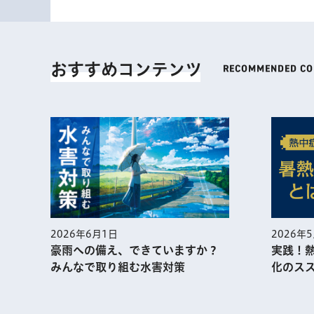
おすすめコンテンツ
2026年5月1日
実践！熱中症予防に役⽴つ暑熱順
ていますか？
化のススメ
害対策