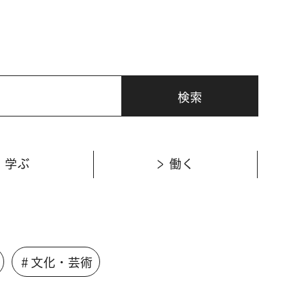
学ぶ
働く
＃文化・芸術