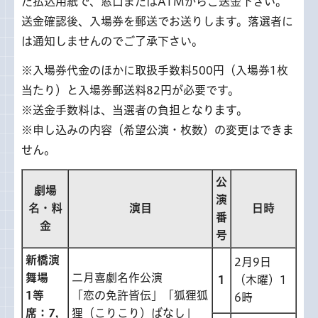
た払込用紙で、窓口またはATMからご送金下さい。
送金確認後、入場券を郵送でお送りします。落選者に
は通知しませんのでご了承下さい。
※入場券代金のほかに取扱手数料500円（入場券1枚
当たり）と入場券郵送料82円が必要です。
※送金手数料は、当選者の負担となります。
※申し込みの内容（希望公演・枚数）の変更はできま
せん。
公
劇場
演
名・料
演目
日時
番
金
号
新橋演
2月9日
舞場
二月喜劇名作公演
1
（木曜）1
1等
「恋の免許皆伝」「狐狸狐
6時
席：7,
狸（こりこり）ばなし」