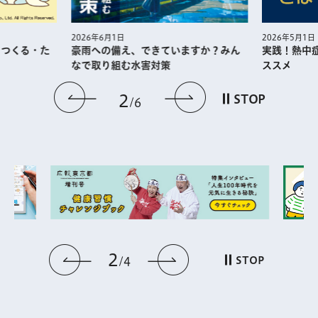
2026年5月1日
2026年6月1日
・つくる・た
実践！熱中
豪雨への備え、できていますか？みん
ススメ
なで取り組む水害対策
前のスライドを表示
次のスライドを
2
STOP
6
2
前のスライドを表示
次のスライドを表
STOP
4