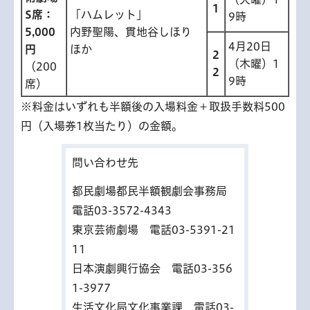
1
S席：
「ハムレット」
9時
5,000
内野聖陽、貫地谷しほり
4月20日
円
ほか
2
（木曜）1
（200
2
9時
席）
※料金はいずれも半額後の入場料金＋取扱手数料500
円（入場券1枚当たり）の金額。
問い合わせ先
都民劇場都民半額観劇会事務局
電話03-3572-4343
東京芸術劇場 電話03-5391-21
11
日本演劇興行協会 電話03-356
1-3977
生活文化局文化事業課 電話03-