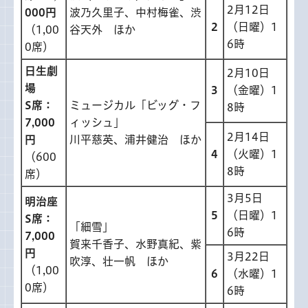
2月12日
000円
波乃久里子、中村梅雀、渋
2
（日曜）1
（1,00
谷天外 ほか
6時
0席）
日生劇
2月10日
場
3
（金曜）1
S席：
ミュージカル「ビッグ・フ
8時
7,000
ィッシュ」
2月14日
円
川平慈英、浦井健治 ほか
4
（火曜）1
（600
8時
席）
3月5日
明治座
5
（日曜）1
S席：
「細雪」
6時
7,000
賀来千香子、水野真紀、紫
円
3月22日
吹淳、壮一帆 ほか
（1,00
6
（水曜）1
0席）
6時