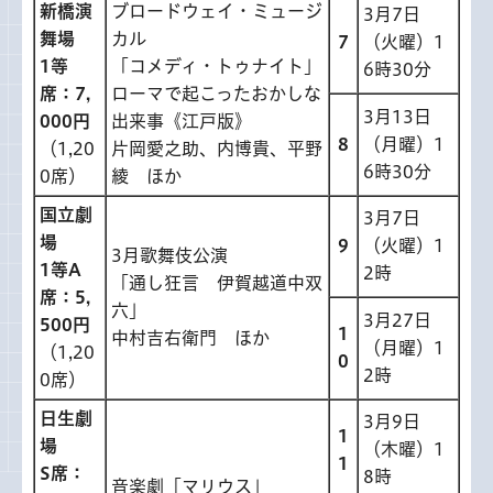
新橋演
ブロードウェイ・ミュージ
3月7日
舞場
カル
7
（火曜）1
1等
「コメディ・トゥナイト」
6時30分
席：7,
ローマで起こったおかしな
3月13日
000円
出来事《江戸版》
8
（月曜）1
（1,20
片岡愛之助、内博貴、平野
6時30分
0席）
綾 ほか
国立劇
3月7日
場
9
（火曜）1
3月歌舞伎公演
1等A
2時
「通し狂言 伊賀越道中双
席：5,
六」
3月27日
500円
1
中村吉右衛門 ほか
（月曜）1
（1,20
0
2時
0席）
日生劇
3月9日
1
場
（木曜）1
1
S席：
8時
音楽劇「マリウス」