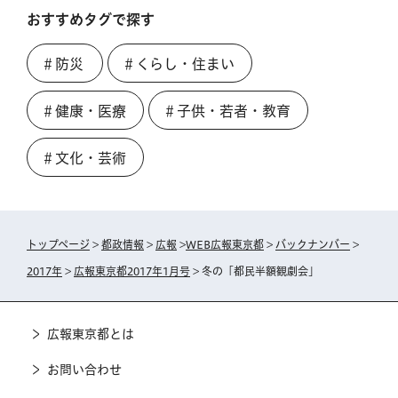
おすすめタグで探す
＃防災
＃くらし・住まい
＃健康・医療
＃子供・若者・教育
＃文化・芸術
トップページ
>
都政情報
>
広報
>
WEB広報東京都
>
バックナンバー
>
2017年
>
広報東京都2017年1月号
> 冬の「都民半額観劇会」
広報東京都とは
お問い合わせ