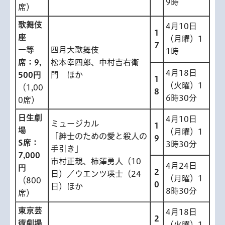
9時
席）
歌舞伎
4月10日
1
座
（月曜）1
7
一等
四月大歌舞伎
1時
席：9,
松本幸四郎、中村吉右衛
4月18日
500円
門 ほか
1
（火曜）1
（1,00
8
6時30分
0席）
日生劇
4月10日
ミュージカル
1
場
（月曜）1
「紳士のための愛と殺人の
9
S席：
3時30分
手引き」
7,000
市村正親、柿澤勇人（10
4月24日
円
2
日）／ウエンツ瑛士（24
（月曜）1
（800
0
日）ほか
8時30分
席）
東京芸
4月18日
2
術劇場
（火曜）1