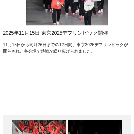
2025年11月15日 東京2025デフリンピック開催
2025年11月15日 東京2025デフリンピック開催
2025年11月15日 東京2025デフリンピック開催
2025年11月15日 東京2025デフリンピック開催
2025年11月15日 東京2025デフリンピック開催
2025年11月15日 東京2025デフリンピック開催
2025年11月15日 東京2025デフリンピック開催
2025年11月15日 東京2025デフリンピック開催
2025年11月15日 東京2025デフリンピック開催
2025年11月15日 東京2025デフリンピック開催
2025年11月15日 東京2025デフリンピック開催
2025年11月15日 東京2025デフリンピック開催
2025年11月15日 東京2025デフリンピック開催
2025年11月15日 東京2025デフリンピック開催
2025年11月15日 東京2025デフリンピック開催
2025年11月15日 東京2025デフリンピック開催
2025年11月15日 東京2025デフリンピック開催
2025年11月15日 東京2025デフリンピック開催
2025年11月15日 東京2025デフリンピック開催
2025年11月15日 東京2025デフリンピック開催
2025年11月15日 東京2025デフリンピック開催
11月15日から同月26日までの12日間、東京2025デフリンピックが
15日には東京体育館において開会式が行われました。開会式に出席
デフリンピックは、4年に1回開催される、耳がきこえない・きこえ
11月15日渋谷区の国立オリンピック記念青少年総合センターにデフ
デフリンピックスクエア内のカルチャー棟1・2階文化・技術発信エ
「みるTech」に設置された、お客様を出迎える分身ロボットOriHim
大会期間中、各会場で様々な競技が行われました。11月16日駒沢オ
観客席からサインエールでバレーボール選手を応援しました。
11月16日駒沢オリンピック公園総合運動場屋内球技場では、日本の
11月18日東京体育館では卓球の混合ダブルスの試合が行われまし
11月20日大森ふるさとの浜辺公園ではビーチバレーボールの試合が
11月21日京王アリーナTOKYOではバドミントン女子ダブルスの試
表彰式では姉妹二人とも晴れやかな笑顔で金メダルを受け取りまし
11月22日中野区立総合体育館で行われたテコンドーのプムセ（型）
11月23日東京武道館では空手の試合が行われました。写真は組手の
11月24日大田区総合体育館ではバスケットボールの試合が行われま
11月24日卓球が行われた東京体育館には、東京都による被災地支援
今大会では全会場に、音声を多言語のテキストで表示するユニバー
12日間の戦いを終え、11月26日東京体育館で閉会式が行われまし
日本のメダル獲得数は、金メダル16個、銀メダル12個、銅メダル23
閉会式の最後には、100年前に第1回を開催したフランスの言葉「bo
開催され、各会場で熱戦が繰り広げられました。
した小池知事は「4年前、東京は世界で初めて二度目のパラリンピッ
にくいアスリートのための国際総合スポーツ競技大会です。第1回は
リンピックスクエアがオープンしました。この場所は東京2025デフ
リアでは、デジタル技術展示・体験プログラム「みるTech（テッ
e（オリヒメ）は、障害や病気など様々な事情でその場にいられない
リンピック公園総合運動場体育館ではバレーボール女子の試合が行
ハンドボール男子チームがトルコと対戦しました。
た。写真は亀澤史憲・亀澤理穂組の試合の様子です。
行われました。写真は懸命にボールに向かう境出ゆきえ・八木沢美
合が行われ、姉妹ペアの矢ケ部紋可・矢ケ部真衣組が決勝で中国ペ
た。
では、星野萌選手（右端）が銅メダルを獲得しました。
＋84kgで対戦するヘルナンデス ヴァルガス アレクサンダー アルフ
した。写真はバスケットボール女子の7位決定戦で対戦するポーラン
の一環として石川県立ろう学校の児童生徒が招待され、楽しそうな
サルコミュニケーション（UC）機器が設置されるとともに、一部の
た。今大会は79の国と地域から約2,800人（主催者発表）の選手が
個の合計51個で史上最多となりました。
n（良い）」と日本文化の「盆」をかけた「ボンミライ！」で各国選
クを開催し、共生社会の実現に向け、大きな一歩を歩み出した。今
1924年にフランスのパリで開催され、東京2025デフリンピックは1
リンピックの開催期間中に大会運営の拠点となっていただけでな
ク）」が開催されました。「みるTech」では、スタートアップなど
人が遠隔操作をして東京の会場とつながり、手や首を動かして来場
われ、日本のチームはイタリアと対戦しました。
穂組です。
アを下して金メダルを獲得しました。この種目では、日本勢は20年
ォンソ選手（ベネズエラ・左）とタバルテーフファラハニ ホセイン
ドとオーストラリアです。
笑顔や緊張した様子を見せながら選手入場時のハイタッチキッズを
会場においては、観戦者がUC 技術を活用した「音が見える、音を
参加しました。連日各会場では熱戦が繰り広げられるとともに、ボ
手が一緒に踊り、お互いを称えるとともに交流を深めました。
回のデフリンピックを契機に、東京は更に前へ向かう。ボランティ
00周年の記念すべき大会であり、日本では初めての開催です。
く、デフスポーツやろう者の文化に触れ合い、多様なコミュニケー
25社が、国籍の違いや障害のあるなしにかかわらず、誰もが楽しみ
者とリアルタイムで会話をするなど会場を盛り上げました。
ぶりの金メダルです。
選手（イラン）です。
担当しました。
感じる」競技観戦を体験することができました。11月16日から同月
ランティアや手話通訳者などの支えもあり大いに盛り上がり、競技
アとして、きこえない人、きこえる人が手を取り合い、大会運営を
ションができる貴重なスポットになりました。
交流できる多種多様な技術を紹介しました。写真は、話した言葉を
25日まで、バドミントンが行われた京王アリーナTOKYOには「ミ
会場への来場者数は約28万人（主催者発表）にもなりました。
支えてくれている。大会エンブレムやメダルデザインは、次の時代
文字に変えたり翻訳した結果を表示することで、相手を見ながら文
ルオト」が設置されました。「ミルオト」はスポーツの音を擬音で
を担う子供たちと一緒に創作。様々な違いを越えた調和と多様性
字でコミュニケーションできる「透明インターフェイス Rælclear
可視化し、競技の音や臨場感を視覚で楽しむことができるシステム
が、大会の原動力となっている。全ての人の思い、観客の皆様の心
（レルクリア）」です。
です。
からの応援を受け、アスリートの皆様が躍動することを心から期待
している。」と述べました。