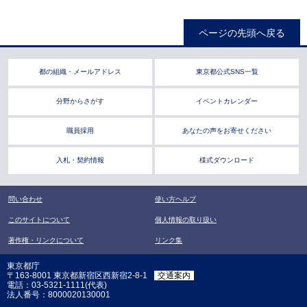
ページの先頭へ戻る
都の組織・メールアドレス
東京都公式SNS一覧
分野からさがす
イベントカレンダー
職員採用
あなたの声をお寄せください
入札・契約情報
様式ダウンロード
問い合わせ
使い方ヘルプ
このサイトについて
個人情報の取り扱い
著作権・リンクについて
リンク集
東京都庁
〒163-8001 東京都新宿区西新宿2-8-1
交通案内
電話：03-5321-1111(代表)
法人番号：8000020130001