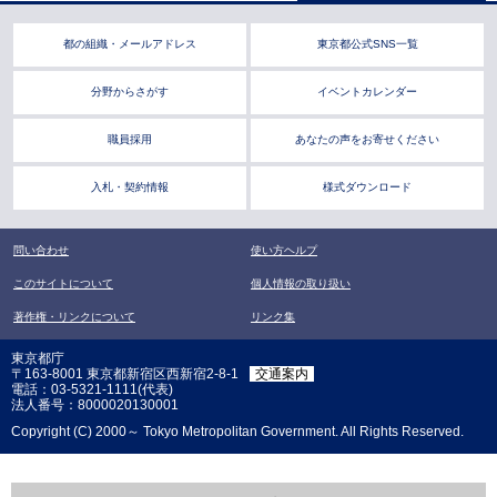
都の組織・メールアドレス
東京都公式SNS一覧
分野からさがす
イベントカレンダー
職員採用
あなたの声をお寄せください
入札・契約情報
様式ダウンロード
問い合わせ
使い方ヘルプ
このサイトについて
個人情報の取り扱い
著作権・リンクについて
リンク集
東京都庁
〒163-8001 東京都新宿区西新宿2-8-1
交通案内
電話：03-5321-1111(代表)
法人番号：8000020130001
Copyright (C) 2000～ Tokyo Metropolitan Government. All Rights Reserved.