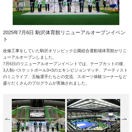
2025年7月6日 駒沢体育館リニューアルオープンイベン
2025年7月6日 駒沢体育館リニューアルオープンイベン
2025年7月6日 駒沢体育館リニューアルオープンイベン
2025年7月6日 駒沢体育館リニューアルオープンイベン
2025年7月10日 知事視察（新宿駅西口広場内）
2025年7月10日 知事視察（新宿駅西口広場内）
2025年7月10日 知事視察（新宿駅西口広場内）
2025年7月10日 知事視察（新宿駅西口広場内）
2025年7月25日 「ものづくり・匠の技の祭典2025」開催
2025年7月25日 「ものづくり・匠の技の祭典2025」開催
2025年7月25日 「ものづくり・匠の技の祭典2025」開催
2025年7月25日 「ものづくり・匠の技の祭典2025」開催
2025年7月26日 隅田川花火大会
2025年7月26日 隅田川花火大会
2025年7月26日 隅田川花火大会
ト
ト
ト
ト
東京都は新宿駅直近地区において、東京都が施行主体となる土地区
小池知事は、事業の概要などについて説明を受けました。
新宿駅直近地区においては、東西の移動がしにくいことや人の滞留
東京都は、令和17年度（2035年度）に東西デッキ・東西駅前広場の
東京都は、ものづくり産業を持続的に発展させていくためのイベン
東京貴金属技能士会の出展ブースでは、槌目リングの作成技術（金
八王子織物工業組合の出展ブースでは、来場者が多摩織を体験しま
全国日本調理技能士会連合会の出展ブースでは、日本料理の包丁技
隅田川花火大会が開催されました。
第一会場（右奥）では花火コンクールなどで約9,500発（主催者発
隅田川花火大会では、打ちあがる花火とライトアップされたスカイ
画整理事業により、駅の改良や駅ビルの機能更新と連携しながら、
空間が不足していることなどの課題がありました。本事業により線
一部完成、令和28年度（2046年度）に事業の完了を目指し事業を進
ト「ものづくり・匠の技の祭典2025」を開催しました。このイベン
づちで指輪の表面をたたいて模様をつける加工）を実演していまし
した。多摩織は400年余の歴史と伝統をもち、和装から洋装まで
術を野菜のむきものを通して実演紹介していました。きれいに装飾
表）、第二会場（中央手前）では約10,000発（主催者発表）の花火
ツリーを同時に楽むことができます。
改修工事をしていた駒沢オリンピック公園総合運動場体育館がリニ
リニューアルした駒沢体育館は、眩しさを低減した競技用LED照明
3人制バスケットボール3×3のエキシビジョンマッチでは「SHINAG
五輪メダリストの野口啓代さんが子どもたちにスポーツクライミン
デッキや駅前広場などの公共施設の整備を進めています。この日、
路上空に東西デッキを新設することや、駅前広場を人中心に再構成
めています。
トは今年で10周年を迎え、伝統と革新をテーマに、匠の技と最先端
た。
様々な製品を生み出しています。
を施されたスイカが展示されており、スイカの赤、白、緑の三色が
が打ち上げられました。
ューアルオープンしました。
を天井に設置したり、座席は東京2020大会会場のアクアティクスセ
AWA CITY 3X3 BASKETBALL CLUB」と「東京ダイム」による白熱
グの指導をしました。
小池知事は新宿駅直近地区土地区画整理事業を視察しました。
していきます。
のものづくり技術の魅力を発信しています。
出るように包丁で深く切り込みを入れ美しく見える工夫がされてい
7月6日のリニューアルオープンイベントでは、テープカットの後、
ンター観客席を利活用しています。
した試合が繰り広げられました。
ました。
3人制バスケットボール3×3のエキシビジョンマッチ、アーティスト
のミニライブ、五輪選手たちとの交流、スポーツ体験コーナーなど
盛りだくさんのプログラムが実施されました。