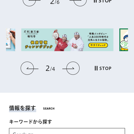
2
STOP
6
2
前のスライドを表示
次のスライドを表
STOP
4
情報を探す
キーワードから探す