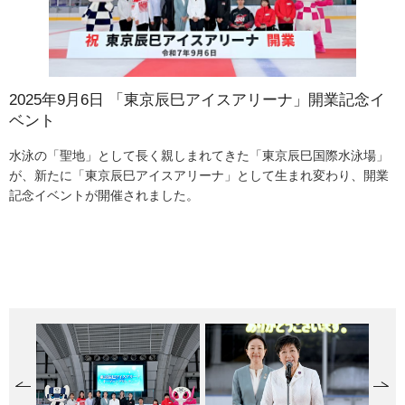
2025年9月6日 「東京辰巳アイスアリーナ」開業記念イ
2025年9月6日 「東京辰巳アイスアリーナ」開業記念イ
2025年9月6日 「東京辰巳アイスアリーナ」開業記念イ
2025年9月6日 「東京辰巳アイスアリーナ」開業記念イ
2025年9月10日 東京都水道局の施設紹介 東村山浄水場
2025年9月10日 東京都水道局の施設紹介 水道管工事現
2025年9月10日 東京都水道局の施設紹介 境浄水場の再
2025年9月12日 「TOKYOわっしょい」オープニングセ
2025年9月12日 「TOKYOわっしょい」オープニングセ
2025年9月12日 「TOKYOわっしょい」オープニングセ
2025年9月12日 「TOKYOわっしょい」オープニングセ
2025年9月17日 「見て、学んで、走りだせ！世界陸上リ
2025年9月17日 「見て、学んで、走りだせ！世界陸上リ
2025年9月17日 「見て、学んで、走りだせ！世界陸上リ
2025年9月17日 「見て、学んで、走りだせ！世界陸上リ
ベント
ベント
ベント
ベント
場
構築現場
レモニー
レモニー
レモニー
レモニー
アル教室」
アル教室」
アル教室」
アル教室」
東村山浄水場は東京都水道局の4大浄水場（金町、三郷、朝霞、東村
山）の一つであり、多摩川水系及び利根川水系双方の原水を処理し
水泳の「聖地」として長く親しまれてきた「東京辰巳国際水泳場」
オープニングセレモニーに出席した小池知事は「東京2020大会で熱
メインリンクは国際規格に対応しており、フィギュアスケート、ア
サブリンクにはカーリングシートを常設しており、イベント参加者
水道管（配水小管）工事現場。水道局では、震災時の被害を最小限
水道局浄水場の施設能力のうち、7割に相当する施設は高度経済成長
東京駅前の行幸通りで、都内各地の祭りや芸能団体等によるパフォ
会場のみんなで「トーキョー！」「ワッショイ！」の開幕コールを
パフォーマンスエリアでは一般社団法人江戸消防記念会による、
オープニングセレモニーのあとは様々な催し物が始まり、ステージ
「東京2025世界陸上」の会期中、国立競技場で「見て、学んで、走
スピードがでる走り方のレッスンでは、ももを高く上げながら腕を
国立競技場のトラックで42.195メートルを走る「1,000分の1マラソ
大田区立中萩中小学校のこどもたちが見守る中、特別プログラム
ています。また、利根川水系の水については、通常の浄水処理では
が、新たに「東京辰巳アイスアリーナ」として生まれ変わり、開業
戦が繰り広げられた東京辰巳国際水泳場が、アイスリンクとして生
イスホッケーなど様々な大会が開催可能です。この日はスケート体
はスタッフに教わりながらカーリングに挑戦しました。
にとどめ可能な限り給水を確保するため、地震に強い水道管への取
期に集中的に整備され、順次更新時期を迎えています。大規模浄水
ーマンスイベント「TOKYOわっしょい」が開催されました。オープ
行い盛り上がりました。
「木遣り」「纏振り」「梯子乗り」が披露されました。
では松本源之助社中による「江戸の里神楽」が披露されました。
りだせ！世界陸上リアル教室」が開催されました。4日間で約3,000
大きく振るなどのコツを教わりました。
ン」。好タイムを目指して、力走しました。
「走れ！OriHime（オリヒメ）（分身ロボット）」が開催されまし
十分対応できないかび臭などを処理する高度浄水処理を導入してい
記念イベントが開催されました。
まれ変わった。これから様々な大会が開催され、たくさんの感動が
験会があり多くのイベント参加者が楽しんでいました。
替えを進めています。写真は東村山浄水場付近の配水小管布設替及
場の中で最も古い東村山浄水場から更新を始めていく計画で、その
ニングセレモニーに出席した小池知事は「江戸東京には祭りがたく
人のこどもたちが参加し、アスリートたちから室内練習場で走り方
た。障害のあるこどもたちが、福祉・医療施設から分身ロボットOri
ます。写真はその過程の一つとなるオゾン処理を行うためのオゾン
生まれる中で、このアリーナが新たな氷上スポーツの聖地となるこ
び新設工事の現場です。
代替機能として、境浄水場の再構築を行っています。
さんある。『山王祭』『神田祭』『三社祭』など、約20にもなる個
を学び、競技場のトラックで実際に走る体験をしました。
Himeを遠隔操作し、国立競技場のトラックを走行させてゴールを目
発生器です。
とを心から期待している。」と述べました。
性豊かなお祭りを楽しんでいただける。このイベントを通じ、東京
指しました。
の祭りの独自性と多様性、世界に誇る江戸文化の素晴らしさ、奥深
さを感じてもらいたい。」と述べました。