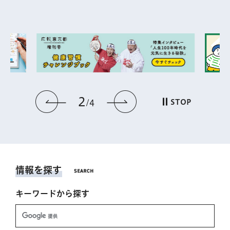
2
前のスライドを表示
次のスライドを表
STOP
4
情報を探す
キーワードから探す