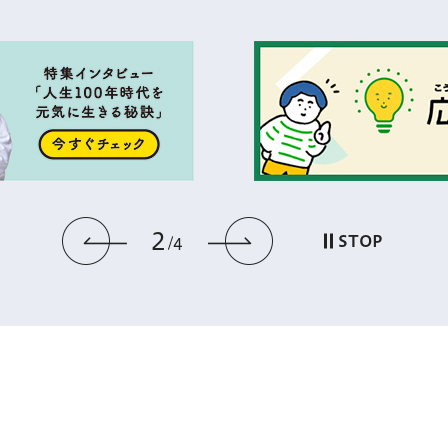
2
前のスライドを表示
次のスライドを
STOP
4