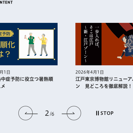
5月1日
2026年4月1日
熱中症予防に役⽴つ暑熱順
江戸東京博物館リニューア
スメ
ン 見どころを徹底解説！
2
前のスライドを表示
次のスライドを
STOP
6