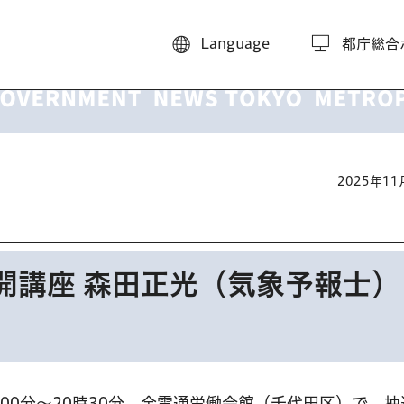
Language
都庁総合
2025年1
開講座 森田正光（気象予報士）
時00分～20時30分、全電通労働会館（千代田区）で。抽