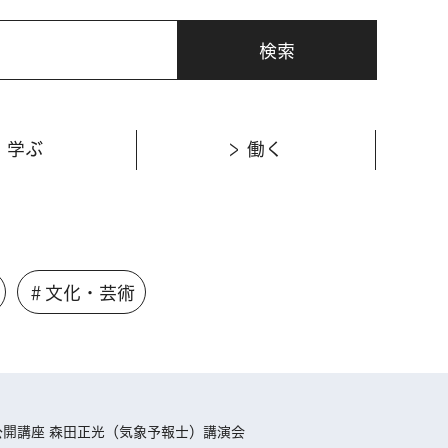
学ぶ
働く
＃文化・芸術
公開講座 森田正光（気象予報士）講演会