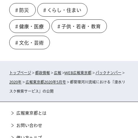
＃防災
＃くらし・住まい
＃健康・医療
＃子供・若者・教育
＃文化・芸術
トップページ
>
都政情報
>
広報
>
WEB広報東京都
>
バックナンバー
>
2020年
>
広報東京都2020年5月号
> 都管理河川流域における「浸水リ
スク検索サービス」の公開
広報東京都とは
お問い合わせ
使い方ヘルプ