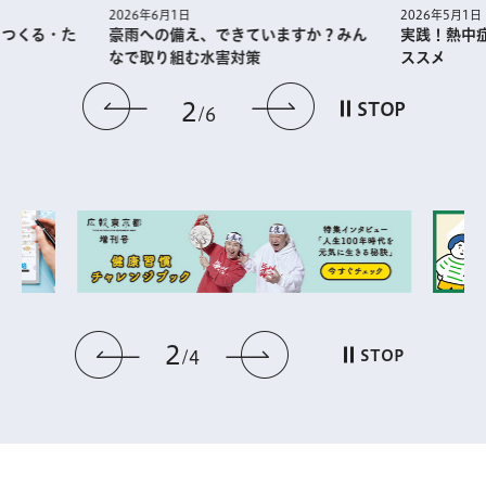
2026年5月1日
2026年6月1日
・つくる・た
実践！熱中
豪雨への備え、できていますか？みん
ススメ
なで取り組む水害対策
前のスライドを表示
次のスライドを
2
STOP
6
2
前のスライドを表示
次のスライドを表
STOP
4