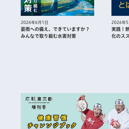
2026年5月1日
実践！熱中症予防に役⽴つ暑熱順
できていますか？
化のススメ
む水害対策