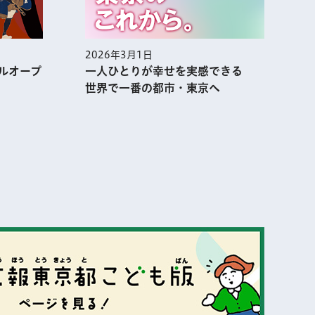
1日
2026年2月1日
りが幸せを実感できる
集まれ！あふれる熱気 アニ
番の都市・東京へ
市・TOKYOの今を大解剖!!
表示