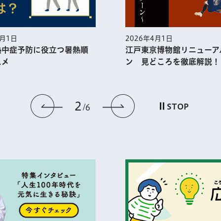
2026年4月1日
2026年3月
江戸東京博物館リニューアルオープ
一人ひと
ン 見どころを徹底解説！
世界で一
3
前のスライドを表示
次のスライドを
STOP
6