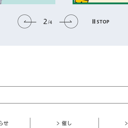
3
前のスライドを表示
次のスライドを
STOP
4
らせ
催し