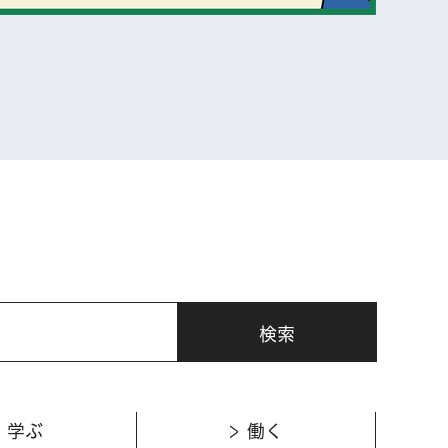
表示
学ぶ
働く