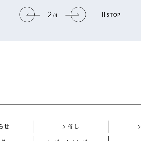
2
前のスライドを表示
次のスライドを
STOP
4
らせ
催し