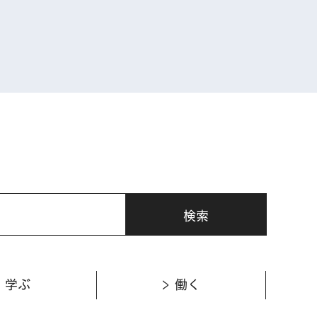
表示
学ぶ
働く