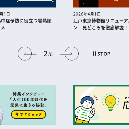
5月1日
2026年4月1日
熱中症予防に役⽴つ暑熱順
江戸東京博物館リニューア
スメ
ン 見どころを徹底解説！
2
前のスライドを表示
次のスライドを
STOP
6