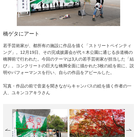
橋ゲタにアート
池の水面に紅葉映えて
ツバル首相が知事表敬訪問
夜の幻想「青きロマン」
若手芸術家が、都所有の施設に作品を描く「ストリートペインティ
三鷹市にある「井の頭公園」は、12月初旬、紅葉の見ごろを迎え
地球温暖化による海水面上昇で、水没の危機に直面している南太平
日比谷公園に高さ42メートルに達する日本一のクリスマスツリーが
ング」。12月19日、その完成披露会が代々木公園に通じる歩道橋の
た。池を囲む約630本の真っ赤な紅葉。共演するかのように、まわ
洋の島国「ツバル」。そのアピサイ・イエレミア首相が12月6日、
登場した。「TOKYO FANTASIA 2007」の「光のアート」の一つ。5
橋脚前で行われた。今回のテーマは3人の若手芸術家が担当した「結
りのミズキやケヤキも黄金色に色づき、まるで錦の彩り。ボートを
石原知事を表敬訪問した。首相は大分県で開かれた「第1回 アジ
6,100個もの発光ダイオードを使い、「緑の成長」をテーマに芽吹き
び」。コンクリートの巨大な橋脚全面に描かれた3枚の絵を前に、説
漕ぐ人や散策路をめぐる人達の目を楽しませていた。
ア・太平洋水サミット」に出席のため訪日された。知事がツバルを
から開花までを表現した。クリスマス直前の12月21日から1月1日早
明やパフォーマンスを行い、自らの作品をアピールした。
視察した9月、公務不在のため面会できなかったことから、念願の知
朝まで灯りをともし、しばし都心の夜を青きロマンの世界に包ん
事との面会をこの機会に東京で叶えた。
だ。
写真・作品の前で音楽を聞きながらキャンバスの絵を描く作者の一
人、ユキンコアキラさん