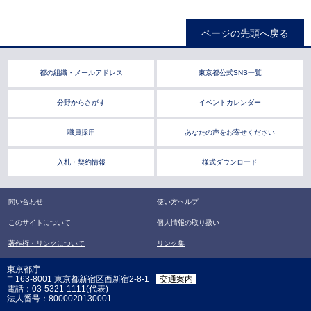
ページの先頭へ戻る
都の組織・メールアドレス
東京都公式SNS一覧
分野からさがす
イベントカレンダー
職員採用
あなたの声をお寄せください
入札・契約情報
様式ダウンロード
問い合わせ
使い方ヘルプ
このサイトについて
個人情報の取り扱い
著作権・リンクについて
リンク集
東京都庁
〒163-8001 東京都新宿区西新宿2-8-1
交通案内
電話：03-5321-1111(代表)
法人番号：8000020130001