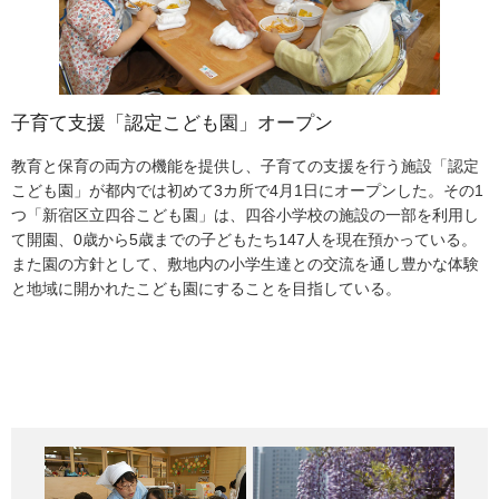
子育て支援「認定こども園」オープン
池をめぐり、藤を楽しむ
知事3期目、各局職員を激励
岡本太郎「明日の神話」を特別公開
教育と保育の両方の機能を提供し、子育ての支援を行う施設「認定
江東区の亀戸天神では4月21日から5月6日まで恒例の「藤まつり」
石原知事は3期目のスタートとなる4月23日に庁内の全局をまわり職
岡本太郎氏の巨大壁画「明日の神話」が江東区の東京都現代美術館
こども園」が都内では初めて3カ所で4月1日にオープンした。その1
が開かれ約30万人の人達が太鼓橋を渡り、池をめぐりながら白や紫
員を前に挨拶をした。知事は「都の公務員は地方公務員ではなくま
で特別公開されることになり、そのオープニングレセプションが4月
つ「新宿区立四谷こども園」は、四谷小学校の施設の一部を利用し
の藤の花を楽しんだ。亀戸天神の藤はそのみごとな房の長さと美し
さに『首都公務員』、東京は国家の中心部であり自信を持って仕事
27日に行われた。これは「太陽の塔」と対をなす作品といわれ、原
て開園、0歳から5歳までの子どもたち147人を現在預かっている。
さから「亀戸の五尺藤」と言われ、広重の錦絵にも描かれ江戸庶民
をしてほしい」と職員を激励した。
爆が炸裂した瞬間を表現したもの。岡本太郎の最高傑作にして最大
また園の方針として、敷地内の小学生達との交流を通し豊かな体験
に親しまれてきた。訪れた4月26日は快晴に恵まれ、境内に植えら
の絵画とされ縦5.5メートル、横30メートルの大作。テープカットに
と地域に開かれたこども園にすることを目指している。
れた15棚100株の藤からは甘い香りが漂い、見物人を魅了した。
写真・建設局で職員を前に挨拶する知事
さきだち知事は、「原爆という人間がつくった一つの狂気を彼なり
に捉えた作品がここに飾られることになり、本当にうれしい」と挨
拶した。この特別公開は、来年4月13日まで行われる。
写真・来賓とともにテープカットをする石原知事(中央)