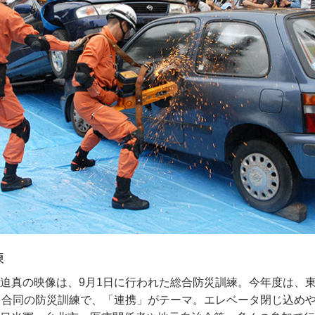
練
石原知事、フィジーから中継で参加
職場体験
迫真の映像は、9月1日に行われた総合防災訓練。今年度は、
ジウム」が9月13日、渋谷区広尾のJICA地球広場で開催され
月に百歳を迎える港区在住の松原泰道さん。9月6日、石原知事
い面々は、葛飾区青葉中学校の2人。都内の公立中学校の2年
る合同の防災訓練で、「連携」がテーマ。エレベータ閉じ込め
ジーを視察中の石原知事はテレビ会議でシンポジウムに参加し
侶で、仏教関係の著書も多く、「無理・無精・無駄の三つをせ
都庁都民情報ルームで書籍の販売や資料の整理などを体験した