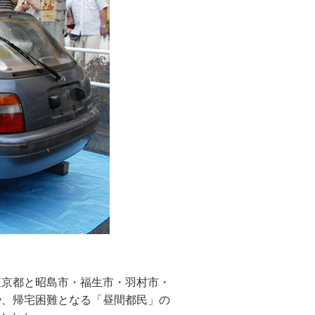
東京都と昭島市・福生市・羽村市・
た。基調講演は、首都大学東京の西澤
は村山大島紬のはんてんを贈り、長
生を対象に実施している「中学生の
や、帰宅困難となる「昼間都民」の
た。石原知事は、地球温暖化による
ず、自分でできることは自分でする
。「力仕事から細かい仕事まで思っ