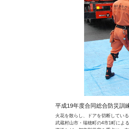
平成19年度合同総合防災訓
地球温暖化について訴える
知事の百歳訪問
都民情報ルームで中学生が
火花を散らし、ドアを切断している
「地球温暖化について考えるシンポ
今年の石原知事の百歳訪問は、11
都民情報ルームに見慣れない初々し
武蔵村山市・瑞穂町の4市1町によ
学長。南太平洋の島国ツバルとフィ
寿を祝った。松原さんは臨済宗の僧
職場体験」実践中の1コマ。2人は