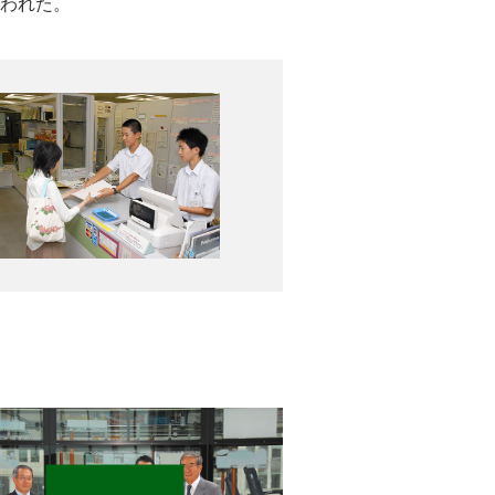
われた。
支援を日本政府に要求していく考え
してください！