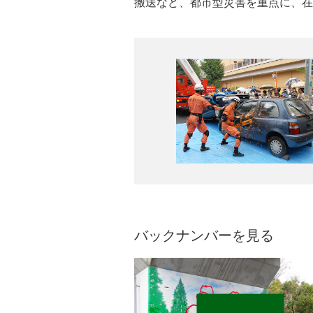
搬送など、都市型災害を重点に、在
ツバルの海面上昇や海岸侵食を報告
ようにしている」と語った。今年度
ていたより大変、心身ともに疲れま
を示した。
バックナンバーを見る