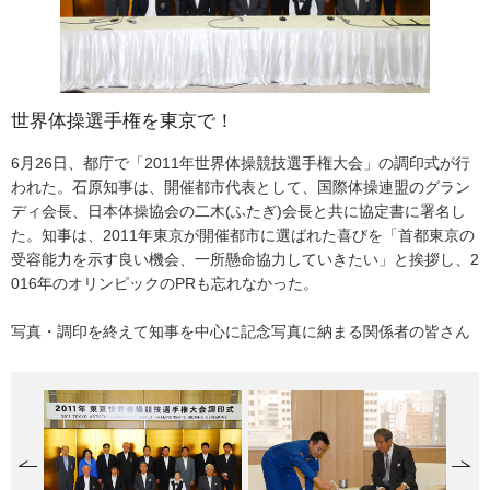
世界体操選手権を東京で！
スペースシャトル乗務員が知事表敬
猪瀬直樹氏、民間から副知事就任
初夏の谷戸に咲き競う「花しょうぶ」
6月26日、都庁で「2011年世界体操競技選手権大会」の調印式が行
世田谷区出身で、来年4月打ち上げ予定のスペースシャトル乗員、星
6月28日、石原知事から、民間出身者として約60年ぶりとなる猪瀬
青梅市吹上の「吹上しょうぶ公園」のハナショウブが、見ごろを迎
われた。石原知事は、開催都市代表として、国際体操連盟のグラン
出彰彦氏(38)が、6月8日、都庁に石原知事を表敬訪問した。訓練服
氏への副知事辞令交付が行われた。知事は「心強い助っ人が来てく
えた。貴重な谷戸を生かした2.1ヘクタールの同園には、江戸系や肥
ディ会長、日本体操協会の二木(ふたぎ)会長と共に協定書に署名し
姿で現れた星出氏は、知事としばし歓談、子供のころ「宇宙戦艦ヤ
れて、ほっとしている」と期待を語れば、猪瀬副知事も「東京に元
後系など216品種、約10万本のハナショウブが、毎年5月下旬から6
た。知事は、2011年東京が開催都市に選ばれた喜びを「首都東京の
マト」を見て、宇宙に憧れたことや、宇宙に対する期待や抱負など
気が出れば日本に元気がでる。住民としての立場を考えながら、副
月下旬にかけ咲き誇る。訪れた6月19日は、ちょうど「吹上花しょ
受容能力を示す良い機会、一所懸命協力していきたい」と挨拶し、2
を熱く語った。
知事の仕事をさせていただく」と抱負を述べ、がっちり握手をし
うぶまつり」が開催されていて、多くの人でにぎわっていた。
016年のオリンピックのPRも忘れなかった。
た。
写真・国際宇宙ステーション「きぼう」の模型を知事に説明する星
写真・調印を終えて知事を中心に記念写真に納まる関係者の皆さん
出