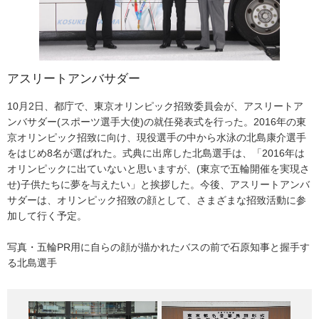
アスリートアンバサダー
平成19年度東京都名誉都民顕彰式及び功労者表彰式
中国ベテラン卓球代表団の表敬訪問
緑の東京募金開始記念シンポジウム開催
10月2日、都庁で、東京オリンピック招致委員会が、アスリートア
10月1日、都庁で、平成19年度東京都名誉都民顕彰式及び功労者表
10月26日、都庁の石原知事のもとに、中国のベテラン卓球団が表敬
10月22日、都庁で、「緑の東京募金開始記念シンポジウム」が開催
ンバサダー(スポーツ選手大使)の就任発表式を行った。2016年の東
彰式が開催された。名誉都民の称号は、文化、学術、芸術などの功
訪問した。元世界チャンピオン11人を含む一行は、国交正常化35周
された。冒頭挨拶で石原知事は「10年後の東京」の実現に向けて、
京オリンピック招致に向け、現役選手の中から水泳の北島康介選手
績をたたえ、都民の敬愛の対象とされる方々に贈られる。今年は、
年を記念して訪問。団長の徐(じょ)寅生(しんせい)さんは「中日文化
緑化の必要性、目標を話した。基調講演では、建築家の安藤忠雄さ
をはじめ8名が選ばれた。式典に出席した北島選手は、「2016年は
折り紙作家の加瀬三郎氏、千葉大学名誉教授で心理学者の多湖輝
スポーツ交流年の記念すべき年に、訪日することができてうれし
んが「10年後の東京」実現に向けて、緑化の取組事例を紹介した。
オリンピックに出ていないと思いますが、(東京で五輪開催を実現さ
氏、ミュンヘン五輪男子バレーボール優勝監督の松平康隆氏の3氏に
い」と述べた。和やかな雰囲気での記念撮影では、知事も団長も右
パネルディスカッションには、安藤さんのほか、宇宙飛行士の毛利
せ)子供たちに夢を与えたい」と挨拶した。今後、アスリートアンバ
石原知事から名誉都民の称号記が贈呈された。また、地域の発展な
手にラケット、左手にボールのお揃いのポーズに納まった。
衛さん、アルピニストの野口健さんが参加し、さまざまな興味深い
サダーは、オリンピック招致の顔として、さまざまな招致活動に参
どに尽くした方々を表彰する東京都功労者として、265人に知事か
話に聞き入った。最後に安藤忠雄さんから、「皆さん一緒にやって
加して行く予定。
ら表彰状が贈呈された。
いきましょう。」の力強い呼びかけに、会場からは大きな拍手が沸
き起こった。
写真・五輪PR用に自らの顔が描かれたバスの前で石原知事と握手す
写真・石原知事(左)へ受賞に対し謝辞を述べる松平康隆氏
る北島選手