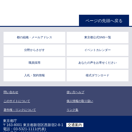
ページの先頭へ戻る
都の組織・メールアドレス
東京都公式SNS一覧
分野からさがす
イベントカレンダー
職員採用
あなたの声をお寄せください
入札・契約情報
様式ダウンロード
問い合わせ
使い方ヘルプ
このサイトについて
個人情報の取り扱い
著作権・リンクについて
リンク集
東京都庁
〒163-8001 東京都新宿区西新宿2-8-1
交通案内
電話：03-5321-1111(代表)