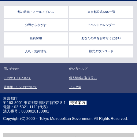
都の組織・メールアドレス
東京都公式SNS一覧
分野からさがす
イベントカレンダー
職員採用
あなたの声をお寄せください
入札・契約情報
様式ダウンロード
問い合わせ
使い方ヘルプ
このサイトについて
個人情報の取り扱い
著作権・リンクについて
リンク集
東京都庁
〒163-8001 東京都新宿区西新宿2-8-1
交通案内
電話：03-5321-1111(代表)
法人番号：8000020130001
Copyright (C) 2000～ Tokyo Metropolitan Government. All Rights Reserved.