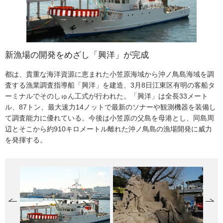
新漁場の開発をめざし「興洋」が完成
オペラの名場面を砂で表現
春を配る「八丈島フリージアまつり」キャラバン隊
青梅・吉野梅郷「梅の公園」
都は、貴重な海洋資源に恵まれた小笠原海域から沖ノ鳥島海域を調
3月12日、上野公園の東京文化会館前に高さ3メートル、幅5.5メー
今年も3月21日から始まる「八丈島フリージアまつり」（4月8日ま
青梅市「梅の公園」は、3月初旬、梅の見ごろを迎えた。ここは都内
査する漁業調査指導船「興洋」を建造、3月8日江東区有明の客船タ
トルの巨大な砂の彫刻が出現した。これは、同館などで15日から始
で）を前に、16日、春の暖かさをいっぱいにつめたキャラバン隊が
随一の梅の里「吉野梅郷」。東西4キロメートルの広い地域に老木、
ーミナルでそのしゅん工式が行われた。「興洋」は全長33メート
まる音楽フェスティバル「東京のオペラの森2007」（4月4日まで）
都庁を訪問。八丈町長を隊長に、ミス八丈島やフリージア娘などで
若木2万5千本の梅の香りがあたり一面にただよう。今年は暖冬の影
ル、87トン、最大速力14ノットで最新のソナーや観測機器を装備し
で上演されるオペラ「タンホイザー」の一場面をモチーフに、砂像
構成されたキャラバン隊は、都民広場で南の島の愛らしいフリージ
響で、例年より2週間ほど早く咲き始めた。白、ピンク、赤など彩り
て調査能力に優れている。今後は小笠原の父島を母港とし、同島周
彫刻家の茶圓勝彦（ちゃえんかつひこ）さんが都の依頼で制作した
アの花を無料で配り、受け取った人たちに春の訪れを伝えていた。
美しい花が、山の斜面をまるでベールのように覆うさまは壮観だ。
辺とそこから約910キロメートル離れた沖ノ鳥島の漁場開発に威力
もの。使われた砂は約60トン。圧倒的な存在感のある作品に、公園
を発揮する。
を訪れた人も足を止めてカメラに納めていた。