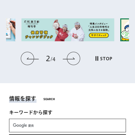
2
前のスライドを表示
次のスライドを表
STOP
4
情報を探す
キーワードから探す