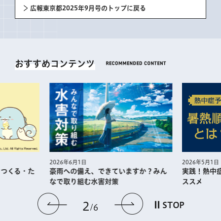
広報東京都2025年9月号のトップに戻る
おすすめコンテンツ
2026年5月1日
2026年6月1日
・つくる・た
実践！熱中
豪雨への備え、できていますか？みん
ススメ
なで取り組む水害対策
前のスライドを表示
次のスライドを
2
STOP
6