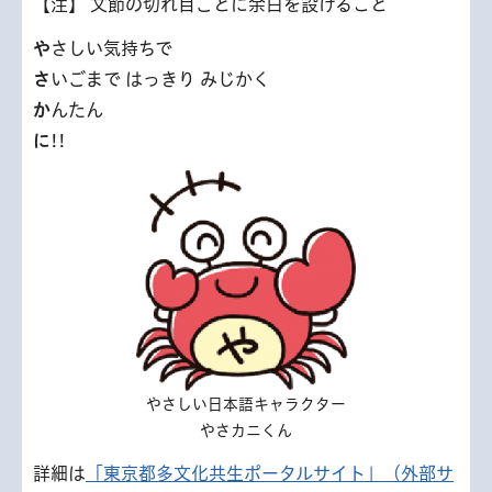
【注】 文節の切れ目ごとに余白を設けること
や
さしい気持ちで
さ
いごまで はっきり みじかく
か
んたん
に
!!
やさしい日本語キャラクター
やさカニくん
詳細は
「東京都多文化共生ポータルサイト」（外部サ