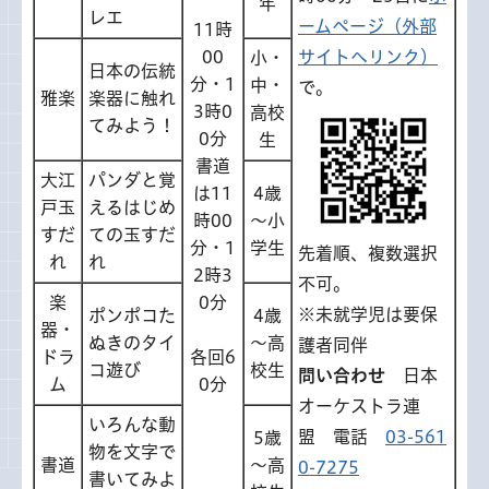
年
レエ
ームページ（外部
11時
00
サイトへリンク）
小・
日本の伝統
分・1
中・
で。
雅楽
楽器に触れ
3時0
高校
てみよう！
0分
生
書道
大江
パンダと覚
は11
4歳
戸玉
えるはじめ
時00
～小
すだ
ての玉すだ
分・1
学生
先着順、複数選択
れ
れ
2時3
不可。
楽
0分
※未就学児は要保
ポンポコた
4歳
器・
ぬきのタイ
～高
護者同伴
ドラ
各回6
コ遊び
校生
問い合わせ
日本
ム
0分
オーケストラ連
いろんな動
盟 電話
03-561
5歳
物を文字で
書道
～高
0-7275
書いてみよ