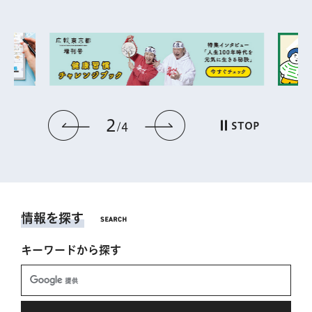
2
前のスライドを表示
次のスライドを表
STOP
4
情報を探す
キーワードから探す