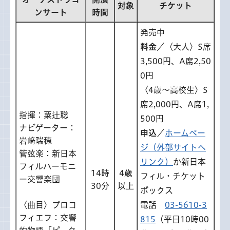
対象
チケット
ンサート
時間
発売中
料金
／〈大人〉S席
3,500円、A席2,50
0円
〈4歳～高校生〉S
席2,000円、A席1,
指揮：粟辻聡
500円
ナビゲーター：
申込
／
ホームペー
岩﨑瑞穂
ジ（外部サイトへ
管弦楽：新日本
リンク）
か新日本
フィルハーモニ
14時
4歳
フィル・チケット
ー交響楽団
30分
以上
ボックス
〈曲目〉プロコ
電話
03-5610-3
フィエフ：交響
815
（平日10時00