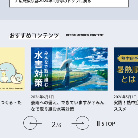
広報東京都2024年1月号のトップに戻る
おすすめコンテンツ
2026年5月1日
2026年6月1日
・つくる・た
実践！熱中
豪雨への備え、できていますか？みん
ススメ
なで取り組む水害対策
前のスライドを表示
次のスライドを
2
STOP
6