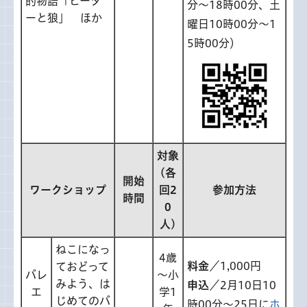
的物語「ピータ
分～18時00分、土
ーと狼」 ほか
曜日10時00分～1
5時00分）
対象
(各
開始
ワークショップ
回2
参加方法
時間
0
人)
ねこになっ
4歳
料金
／1,000円
ておどって
バレ
～小
みよう、は
申込
／2月10日10
エ
学1
じめてのバ
時00分～25日に
ホ