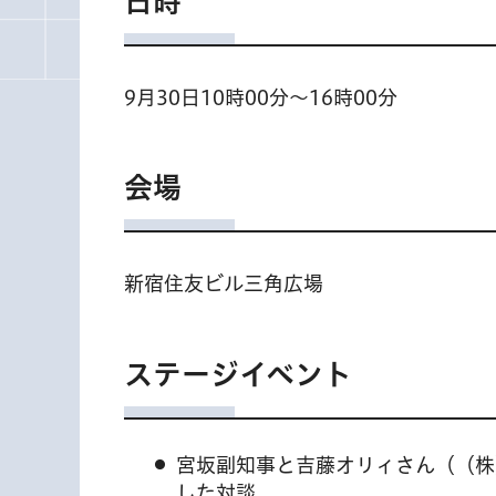
日時
9月30日10時00分～16時00分
会場
新宿住友ビル三角広場
ステージイベント
宮坂副知事と吉藤オリィさん（（株
した対談