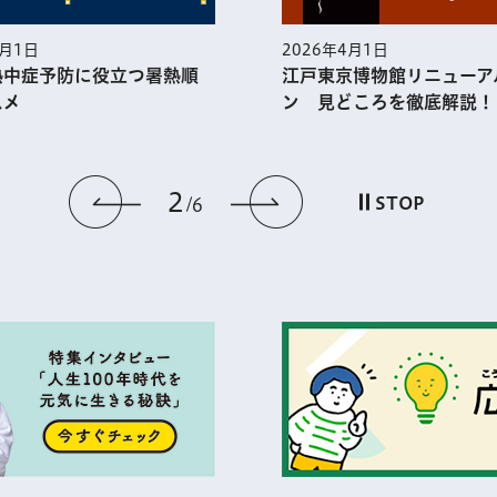
5月1日
2026年4月1日
熱中症予防に役⽴つ暑熱順
江戸東京博物館リニューア
スメ
ン 見どころを徹底解説！
2
前のスライドを表示
次のスライドを
STOP
6