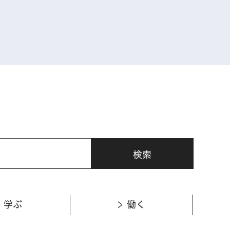
表示
学ぶ
働く