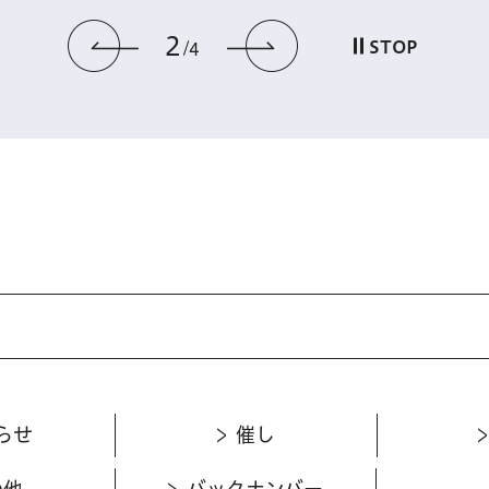
2
前のスライドを表示
次のスライドを
STOP
4
らせ
催し