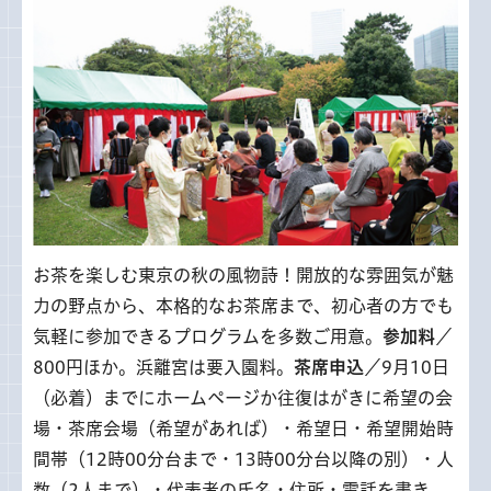
お茶を楽しむ東京の秋の風物詩！開放的な雰囲気が魅
力の野点から、本格的なお茶席まで、初心者の方でも
気軽に参加できるプログラムを多数ご用意。
参加料
／
800円ほか。浜離宮は要入園料。
茶席申込
／9月10日
（必着）までにホームページか往復はがきに希望の会
場・茶席会場（希望があれば）・希望日・希望開始時
間帯（12時00分台まで・13時00分台以降の別）・人
数（2人まで）・代表者の氏名・住所・電話を書き、