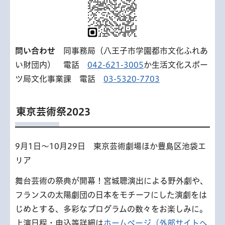
問い合わせ
同事務局（八王子市学園都市文化ふれあ
い財団内） 電話
042-621-3005
か生活文化スポー
ツ局文化事業課 電話
03-5320-7703
東京芸術祭2023
9月1日〜10月29日 東京芸術劇場ほか豊島区池袋エ
リア
舞台芸術の祭典が開幕！宮城聰演出による野外劇や、
フランスの太陽劇団の日本をモチーフにした演劇をは
じめとする、多彩なプログラムの数々をお楽しみに。
上演日程・申込等詳細は
ホームページ（外部サイトへ