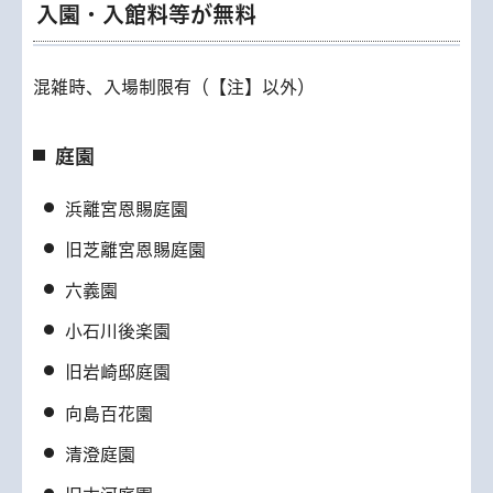
入園・入館料等が無料
混雑時、入場制限有（【注】以外）
庭園
浜離宮恩賜庭園
旧芝離宮恩賜庭園
六義園
小石川後楽園
旧岩崎邸庭園
向島百花園
清澄庭園