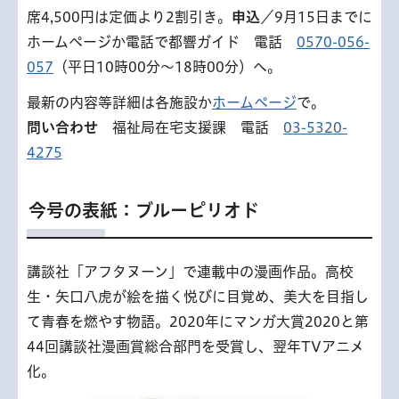
席4,500円は定価より2割引き。
申込
／9月15日までに
ホームページか電話で都響ガイド 電話
0570-056-
057
（平日10時00分〜18時00分）へ。
最新の内容等詳細は各施設か
ホームページ
で。
問い合わせ
福祉局在宅支援課 電話
03-5320-
4275
今号の表紙：ブルーピリオド
講談社「アフタヌーン」で連載中の漫画作品。高校
生・矢口八虎が絵を描く悦びに目覚め、美大を目指し
て青春を燃やす物語。2020年にマンガ大賞2020と第
44回講談社漫画賞総合部門を受賞し、翌年TVアニメ
化。