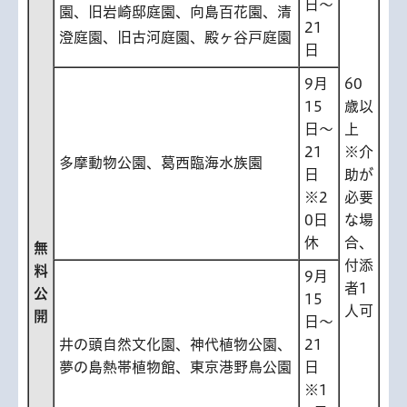
日〜
園、旧岩崎邸庭園、向島百花園、清
21
澄庭園、旧古河庭園、殿ヶ谷戸庭園
日
9月
60
15
歳以
日〜
上
21
※介
多摩動物公園、葛西臨海水族園
日
助が
※2
必要
0日
な場
休
合、
無
付添
料
9月
者1
公
15
人可
開
日〜
井の頭自然文化園、神代植物公園、
21
夢の島熱帯植物館、東京港野鳥公園
日
※1