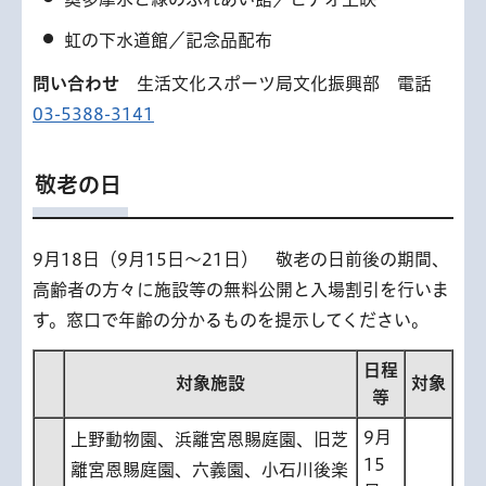
虹の下水道館／記念品配布
問い合わせ
生活文化スポーツ局文化振興部 電話
03-5388-3141
敬老の日
9月18日（9月15日〜21日） 敬老の日前後の期間、
高齢者の方々に施設等の無料公開と入場割引を行いま
す。窓口で年齢の分かるものを提示してください。
日程
対象施設
対象
等
9月
上野動物園、浜離宮恩賜庭園、旧芝
15
離宮恩賜庭園、六義園、小石川後楽