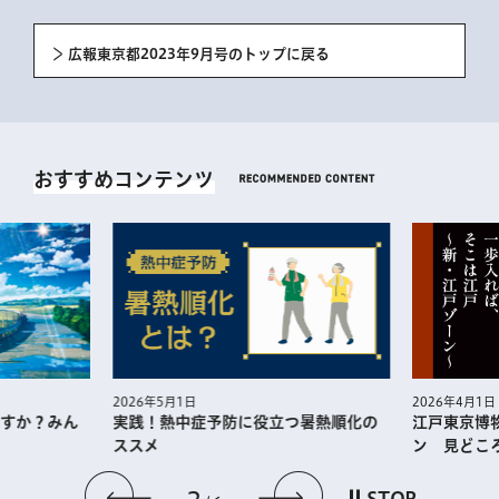
広報東京都2023年9月号のトップに戻る
おすすめコンテンツ
2026年5月1日
2026年4月1日
実践！熱中症予防に役⽴つ暑熱順化の
江戸東京博
すか？みん
ススメ
ン 見どこ
前のスライドを表示
次のスライドを
STOP