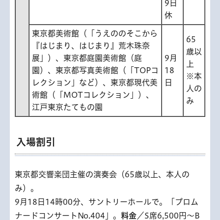
9日
休
東京都美術館（「うえののそこから
65
『はじまり、はじまり』荒木珠奈
歳以
展」）、東京都庭園美術館（庭
9月
上
園）、東京都写真美術館（「TOPコ
18
※本
レクション」など）、東京都現代美
日
人の
術館（「MOTコレクション」）、
み
江戸東京たてもの園
入場割引
東京都交響楽団主催の演奏会（65歳以上、本人の
み）。
9月18日14時00分、サントリーホールで。「プロム
ナードコンサートNo.404」。
料金
／S席6,500円〜B