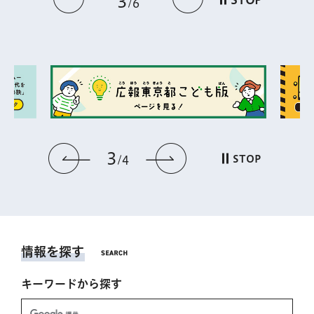
3
6
3
前のスライドを表示
次のスライドを表
STOP
4
情報を探す
キーワードから探す