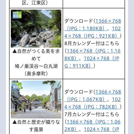
区、江東区）
ダウンロード(
1366×768
（JPG：1,180KB）
、
102
4×768（JPG：921KB）
)
8月カレンダー付はこちら
(
1366×768（JPG：1,16
▲自然がつくる美を求
8KB）
、
1024×768（JP
めて
G：911KB）
)
鳩ノ巣渓谷～白丸湖
（奥多摩町）
ダウンロード(
1366×768
（JPG：1,067KB）
、
102
4×768（JPG：782KB）
)
7月カレンダー付はこちら
(
1366×768（JPG：1,06
▲自然と歴史が織りな
2KB）
、
1024×768（JP
す風景