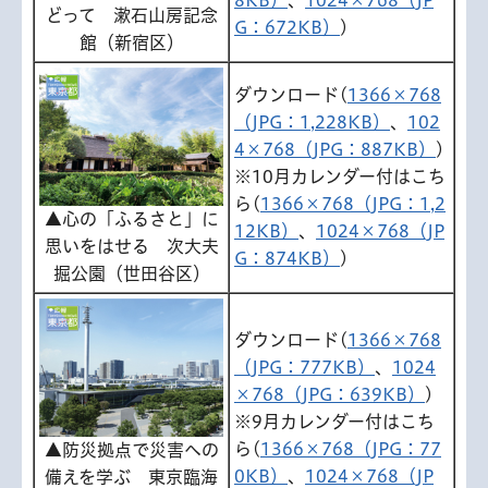
8KB）
、
1024×768（JP
どって 漱石山房記念
G：672KB）
)
館（新宿区）
ダウンロード(
1366×768
（JPG：1,228KB）
、
102
4×768（JPG：887KB）
)
※10月カレンダー付はこち
ら(
1366×768（JPG：1,2
▲心の「ふるさと」に
12KB）
、
1024×768（JP
思いをはせる 次大夫
G：874KB）
)
掘公園（世田谷区）
ダウンロード(
1366×768
（JPG：777KB）
、
1024
×768（JPG：639KB）
)
※9月カレンダー付はこち
ら(
1366×768（JPG：77
▲防災拠点で災害への
0KB）
、
1024×768（JP
備えを学ぶ 東京臨海