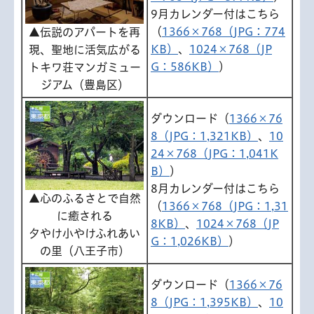
9月カレンダー付はこちら
（
1366×768（JPG：774
▲伝説のアパートを再
KB）
、
1024×768（JP
現、聖地に活気広がる
G：586KB）
）
トキワ荘マンガミュー
ジアム（豊島区）
ダウンロード（
1366×76
8（JPG：1,321KB）
、
10
24×768（JPG：1,041K
B）
）
8月カレンダー付はこちら
▲心のふるさとで自然
（
1366×768（JPG：1,31
に癒される
8KB）
、
1024×768（JP
夕やけ小やけふれあい
G：1,026KB）
）
の里（八王子市）
ダウンロード（
1366×76
8（JPG：1,395KB）
、
10