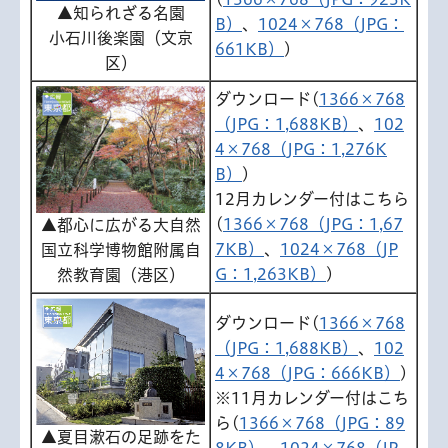
▲知られざる名園
B）
、
1024×768（JPG：
小石川後楽園（文京
661KB）
)
区）
ダウンロード(
1366×768
（JPG：1,688KB）
、
102
4×768（JPG：1,276K
B）
)
12月カレンダー付はこちら
(
1366×768（JPG：1,67
▲都心に広がる大自然
7KB）
、
1024×768（JP
国立科学博物館附属自
G：1,263KB）
)
然教育園（港区）
ダウンロード(
1366×768
（JPG：1,688KB）
、
102
4×768（JPG：666KB）
)
※11月カレンダー付はこち
ら(
1366×768（JPG：89
▲夏目漱石の足跡をた