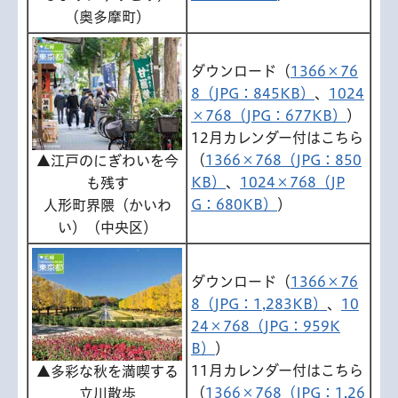
（奥多摩町）
ダウンロード（
1366×76
8（JPG：845KB）
、
1024
×768（JPG：677KB）
）
12月カレンダー付はこちら
（
1366×768（JPG：850
▲江戸のにぎわいを今
KB）
、
1024×768（JP
も残す
G：680KB）
）
人形町界隈（かいわ
い）（中央区）
ダウンロード（
1366×76
8（JPG：1,283KB）
、
10
24×768（JPG：959K
B）
）
11月カレンダー付はこちら
▲多彩な秋を満喫する
（
1366×768（JPG：1,26
立川散歩