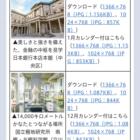
ダウンロード（
1366×76
8（JPG：1,156KB）
、
10
24×768（JPG：857K
B）
）
1月カレンダー付はこちら
▲美しさと強さを備え
（
1366×768（JPG：1,15
た、金融の中枢を見学
3KB）
、
1024×768（JP
日本銀行本店本館（中
G：853KB）
）
央区）
ダウンロード（
1366×76
8（JPG：1,087KB）
、
10
24×768（JPG：844K
B）
）
12月カレンダー付はこちら
▲14,000キロメートル
（
1366×768（JPG：1,08
かなたとつながる場所
4KB）
、
1024×768（JP
国立極地研究所 南
G：842KB）
）
極・北極科学館（立川