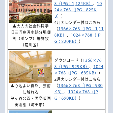
8（JPG：1,124KB）
、
10
24×768（JPG：825K
B）
）
4月カレンダー付はこちら
▲大人の社会科見学
（
1366×768（JPG：1,11
旧三河島汚水処分場喞
8KB）
、
1024×768（JP
筒（ポンプ）場施設
G：820KB）
）
（荒川区）
ダウンロード（
1366×76
8（JPG：929KB）
、
1024
×768（JPG：685KB）
）
2月カレンダー付はこちら
（
1366×768（JPG：930
▲心地よい自然、芸術
KB）
、
1024×768（JP
に触れる
G：690KB）
）
芹ヶ谷公園・国際版画
美術館（町田市）