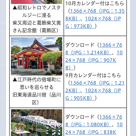
10月カレンダー付はこちら
▲昭和レトロでノスタ
（
1366×768（JPG：1,35
ルジーに浸る
8KB）
、
1024×768（JP
柴又周辺と葛飾柴又寅
G：973KB）
）
さん記念館（葛飾区）
ダウンロード（
1366×76
8（JPG：1,214KB）
、
10
24×768（JPG：907K
B）
）
9月カレンダー付はこちら
▲江戸時代の宿場町に
（
1366×768（JPG：1,21
思いを巡らせる
2KB）
、
1024×768（JP
旧東海道品川宿（品川
G：905KB）
）
区）
ダウンロード（
1366×76
8（JPG：1,080KB）
、
10
24×768（JPG：838K