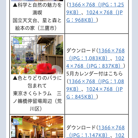
(
1366×768（JPG：1,25
▲科学と自然の魅力を
9KB）
、
1024×768（JP
満喫
G：968KB）
)
国立天文台、星と森と
絵本の家（三鷹市）
ダウンロード(
1366×768
（JPG：1,083KB）
、
102
4×768（JPG：837KB）
)
5月カレンダー付はこちら
▲色とりどりのバラに
(
1366×768（JPG：1,08
包まれて
9KB）
、
1024×768（JP
東京さくらトラム 三
G：845KB）
)
ノ輪橋停留場周辺（荒
川区）
ダウンロード(
1366×768
（JPG：1,147KB）
、
102