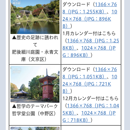
ダウンロード（
1366×76
8（JPG：1,255KB）
、
10
24×768（JPG：896K
B）
）
1月カレンダー付はこちら
▲歴史の足跡に誘われ
（
1366×768（JPG：1,25
て
8KB）
、
1024×768（JP
肥後細川庭園・永青文
G：896KB）
）
庫（文京区）
ダウンロード（
1366×76
8（JPG：1,051KB）
、
10
24×768（JPG：721K
B）
）
12月カレンダー付はこちら
（
1366×768（JPG：1,04
▲哲学のテーマパーク
5KB）
、
1024×768（JP
哲学堂公園（中野区）
G：718KB）
）