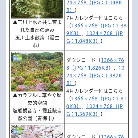
24×768（JPG：1,048K
B）
）
7月カレンダー付はこちら
▲玉川上水と共に育ま
（
1366×768（JPG：1,38
れた自然の恵み
9KB）
、
1024×768（JP
玉川上水散策（福生
G：1,048KB）
）
市）
ダウンロード（
1366×76
8（JPG：1,826KB）
、
10
24×768（JPG：1,387K
B）
）
4月カレンダー付はこちら
▲カラフルに華やぐ歴
（
1366×768（JPG：1,81
史的空間
0KB）
、
1024×768（JP
塩船観音寺・霞丘陵自
G：1,369KB）
）
然公園（青梅市）
ダウンロード（
1366×76