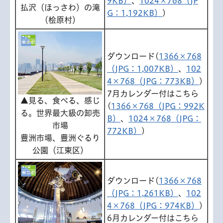
9KB）
、
1024×768（JP
払沢（ほっさわ）の滝
G：1,192KB）
)
（桧原村）
ダウンロード(
1366×768
（JPG：1,007KB）
、
102
4×768（JPG：773KB）
)
7月カレンダー付はこちら
▲見る、食べる、感じ
(
1366×768（JPG：992K
る。世界最大級の卸売
B）
、
1024×768（JPG：
市場
772KB）
)
豊洲市場、豊洲ぐるり
公園（江東区）
ダウンロード(
1366×768
（JPG：1,261KB）
、
102
4×768（JPG：974KB）
)
6月カレンダー付はこちら