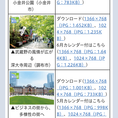
G：783KB）
)
小金井公園（小金井
市）
ダウンロード(
1366×768
（JPG：1,652KB）
、
102
4×768（JPG：1,235K
B）
)
6月カレンダー付はこちら
(
1366×768（JPG：1,64
▲武蔵野の風情が広が
4KB）
、
1024×768（JP
る
G：1,226KB）
)
深大寺周辺（調布市）
ダウンロード(
1366×768
（JPG：1,001KB）
、
102
4×768（JPG：733KB）
)
5月カレンダー付はこちら
(
1366×768（JPG：998K
▲ビジネスの街から、
B）
、
1024×768（JPG：
多様性の街へ