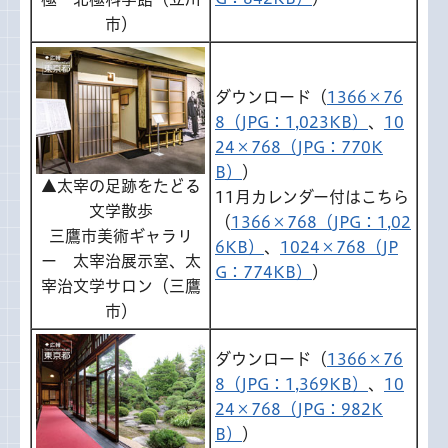
市）
ダウンロード（
1366×76
8（JPG：1,023KB）
、
10
24×768（JPG：770K
B）
）
▲太宰の足跡をたどる
11月カレンダー付はこちら
文学散歩
（
1366×768（JPG：1,02
三鷹市美術ギャラリ
6KB）
、
1024×768（JP
ー 太宰治展示室、太
G：774KB）
）
宰治文学サロン（三鷹
市）
ダウンロード（
1366×76
8（JPG：1,369KB）
、
10
24×768（JPG：982K
B）
）