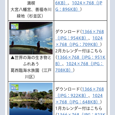
6KB）
、
1024×768（JP
満喫
G：896KB）
)
大宮八幡宮、善福寺川
緑地（杉並区）
ダウンロード(
1366×768
（JPG：954KB）
、
1024
×768（JPG：709KB）
)
2月カレンダー付はこちら
(
1366×768（JPG：951K
▲世界の海の生き物と
B）
、
1024×768（JPG：
ふれあう
708KB）
)
葛西臨海水族園（江戸
川区）
ダウンロード(
1366×768
（JPG：922KB）
、
1024
×768（JPG：648KB）
)
1月カレンダー付はこちら
(
1366×768（JPG：923K