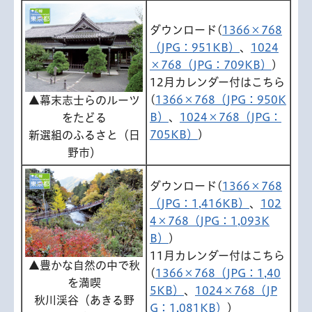
ダウンロード(
1366×768
（JPG：951KB）
、
1024
×768（JPG：709KB）
)
12月カレンダー付はこちら
(
1366×768（JPG：950K
▲幕末志士らのルーツ
B）
、
1024×768（JPG：
をたどる
705KB）
)
新選組のふるさと（日
野市）
ダウンロード(
1366×768
（JPG：1,416KB）
、
102
4×768（JPG：1,093K
B）
)
11月カレンダー付はこちら
▲豊かな自然の中で秋
(
1366×768（JPG：1,40
を満喫
5KB）
、
1024×768（JP
秋川渓谷（あきる野
G：1,081KB）
)