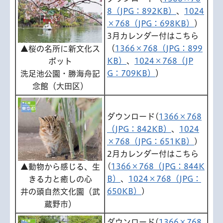
8（JPG：892KB）
、
1024
×768（JPG：698KB）
）
3月カレンダー付はこちら
（
1366×768（JPG：899
▲桜の名所に新文化ス
KB）
、
1024×768（JP
ポット
G：709KB）
）
洗足池公園・勝海舟記
念館（大田区）
ダウンロード(
1366×768
（JPG：842KB）
、
1024
×768（JPG：651KB）
)
2月カレンダー付はこちら
(
1366×768（JPG：844K
▲動物から感じる、生
B）
、
1024×768（JPG：
きる力と癒しの心
650KB）
)
井の頭自然文化園（武
蔵野市）
ダウンロード(
1366×768