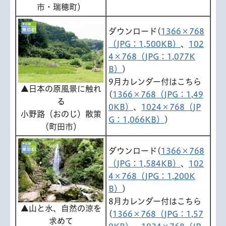
市・瑞穂町）
ダウンロード(
1366×768
（JPG：1,500KB）
、
102
4×768（JPG：1,077K
B）
)
9月カレンダー付はこちら
▲日本の原風景に触れ
(
1366×768（JPG：1,49
る
0KB）
、
1024×768（JP
小野路（おのじ）散策
G：1,066KB）
)
（町田市）
ダウンロード(
1366×768
（JPG：1,584KB）
、
102
4×768（JPG：1,200K
B）
)
8月カレンダー付はこちら
▲山と水、自然の涼を
(
1366×768（JPG：1,57
求めて