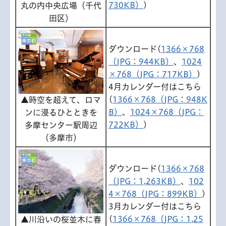
730KB）
)
丸の内中央広場（千代
田区）
ダウンロード(
1366×768
（JPG：944KB）
、
1024
×768（JPG：717KB）
)
4月カレンダー付はこちら
(
1366×768（JPG：948K
▲時空を超えて、ロマ
B）
、
1024×768（JPG：
ンに浸るひとときを
722KB）
)
多摩センター駅周辺
（多摩市）
ダウンロード(
1366×768
（JPG：1,263KB）
、
102
4×768（JPG：899KB）
)
3月カレンダー付はこちら
(
1366×768（JPG：1,25
▲川沿いの桜並木に春