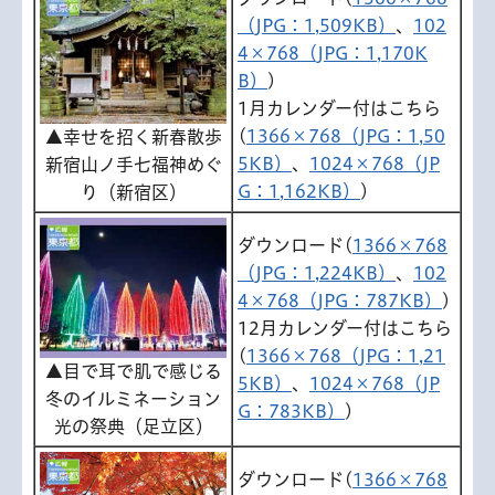
（JPG：1,509KB）
、
102
4×768（JPG：1,170K
B）
)
1月カレンダー付はこちら
(
1366×768（JPG：1,50
▲幸せを招く新春散歩
5KB）
、
1024×768（JP
新宿山ノ手七福神めぐ
G：1,162KB）
)
り（新宿区）
ダウンロード(
1366×768
（JPG：1,224KB）
、
102
4×768（JPG：787KB）
)
12月カレンダー付はこちら
(
1366×768（JPG：1,21
▲目で耳で肌で感じる
5KB）
、
1024×768（JP
冬のイルミネーション
G：783KB）
)
光の祭典（足立区）
ダウンロード(
1366×768