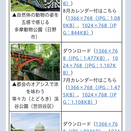
B）
）
8月カレンダー付はこちら
▲自然体の動物の姿を
（
1366×768（JPG：1,08
五感で感じる
0KB）
、
1024×768（JP
多摩動物公園（日野
G：844KB）
）
市）
ダウンロード（
1366×76
8（JPG：1,477KB）
、
10
24×768（JPG：1,107K
B）
）
7月カレンダー付はこちら
▲都会のオアシスで涼
（
1366×768（JPG：1,47
を味わう
5KB）
、
1024×768（JP
等々力（とどろき）渓
G：1,108KB）
）
谷公園（世田谷区）
ダウンロード（
1366×76