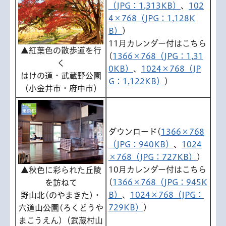
（JPG：1,313KB）
、
102
4×768（JPG：1,128K
B）
)
11月カレンダー付はこちら
▲紅葉色の散歩道を行
(
1366×768（JPG：1,31
く
0KB）
、
1024×768（JP
はけの道・武蔵野公園
G：1,122KB）
)
（小金井市・府中市）
ダウンロード(
1366×768
（JPG：940KB）
、
1024
×768（JPG：727KB）
)
10月カレンダー付はこちら
▲秋色に彩られた丘陵
(
1366×768（JPG：945K
を訪ねて
B）
、
1024×768（JPG：
野山北(のやまきた)・
729KB）
)
六道山公園(ろくどうや
まこうえん)（武蔵村山