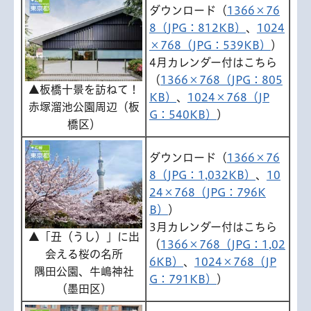
ダウンロード（
1366×76
8（JPG：812KB）
、
1024
×768（JPG：539KB）
）
4月カレンダー付はこちら
（
1366×768（JPG：805
▲板橋十景を訪ねて！
KB）
、
1024×768（JP
赤塚溜池公園周辺（板
G：540KB）
）
橋区）
ダウンロード（
1366×76
8（JPG：1,032KB）
、
10
24×768（JPG：796K
B）
）
3月カレンダー付はこちら
▲「丑（うし）」に出
（
1366×768（JPG：1,02
会える桜の名所
6KB）
、
1024×768（JP
隅田公園、牛嶋神社
G：791KB）
）
（墨田区）