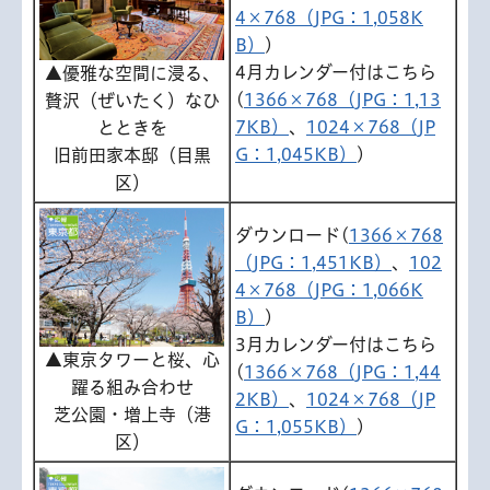
4×768（JPG：1,058K
B）
)
4月カレンダー付はこちら
▲優雅な空間に浸る、
(
1366×768（JPG：1,13
贅沢（ぜいたく）なひ
7KB）
、
1024×768（JP
とときを
G：1,045KB）
)
旧前田家本邸（目黒
区）
ダウンロード(
1366×768
（JPG：1,451KB）
、
102
4×768（JPG：1,066K
B）
)
3月カレンダー付はこちら
▲東京タワーと桜、心
(
1366×768（JPG：1,44
躍る組み合わせ
2KB）
、
1024×768（JP
芝公園・増上寺（港
G：1,055KB）
)
区）