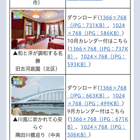
市）
ダウンロード(
1366×768
（JPG：731KB）
、
1024
×768（JPG：586KB）
)
10月カレンダー付はこちら
(
1366×768（JPG：737K
▲和と洋が調和する名
B）
、
1024×768（JPG：
勝
593KB）
)
旧古河庭園（北区）
ダウンロード(
1366×768
（JPG：663KB）
、
1024
×768（JPG：499KB）
)
9月カレンダー付はこちら
(
1366×768（JPG：671K
▲川風に吹かれて心安
B）
、
1024×768（JPG：
らぐ
506KB）
)
隅田川橋巡り（中央