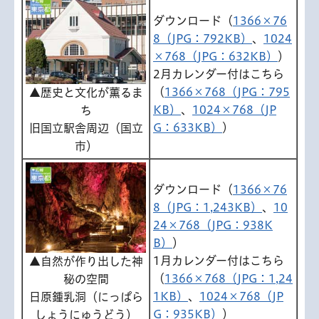
ダウンロード（
1366×76
8（JPG：792KB）
、
1024
×768（JPG：632KB）
）
2月カレンダー付はこちら
（
1366×768（JPG：795
▲歴史と文化が薫るま
KB）
、
1024×768（JP
ち
G：633KB）
）
旧国立駅舎周辺（国立
市）
ダウンロード（
1366×76
8（JPG：1,243KB）
、
10
24×768（JPG：938K
B）
）
1月カレンダー付はこちら
▲自然が作り出した神
（
1366×768（JPG：1,24
秘の空間
1KB）
、
1024×768（JP
日原鍾乳洞（にっぱら
G：935KB）
）
しょうにゅうどう）