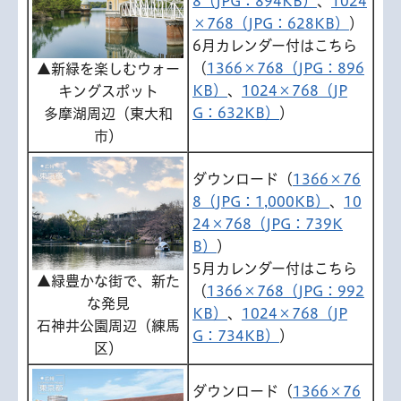
8（JPG：894KB）
、
1024
×768（JPG：628KB）
）
6月カレンダー付はこちら
（
1366×768（JPG：896
▲新緑を楽しむウォー
KB）
、
1024×768（JP
キングスポット
G：632KB）
）
多摩湖周辺（東大和
市）
ダウンロード（
1366×76
8（JPG：1,000KB）
、
10
24×768（JPG：739K
B）
）
5月カレンダー付はこちら
▲緑豊かな街で、新た
（
1366×768（JPG：992
な発見
KB）
、
1024×768（JP
石神井公園周辺（練馬
G：734KB）
）
区）
ダウンロード（
1366×76