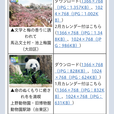
ダウンロード(
1366×768
（JPG：1,357KB）
、
102
4×768（JPG：1,002K
B）
)
2月カレンダー付はこちら
▲文学と梅の香りに誘
(
1366×768（JPG：1,34
われて
8KB）
、
1024×768（JP
馬込文士村・池上梅園
G：986KB）
)
（大田区）
ダウンロード(
1366×768
（JPG：828KB）
、
1024
×768（JPG：624KB）
)
1月カレンダー付はこちら
(
1366×768（JPG：832K
▲命のぬくもりに癒さ
B）
、
1024×768（JPG：
れ冬を満喫
631KB）
)
上野動物園・旧博物館
動物園駅跡（台東区）