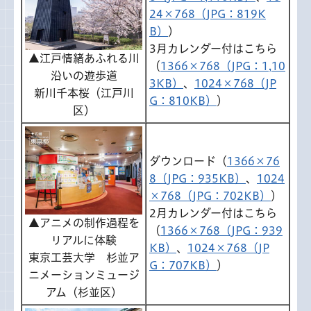
24×768（JPG：819K
B）
）
3月カレンダー付はこちら
▲江戸情緒あふれる川
（
1366×768（JPG：1,10
沿いの遊歩道
3KB）
、
1024×768（JP
新川千本桜（江戸川
G：810KB）
）
区）
ダウンロード（
1366×76
8（JPG：935KB）
、
1024
×768（JPG：702KB）
）
2月カレンダー付はこちら
▲アニメの制作過程を
（
1366×768（JPG：939
リアルに体験
KB）
、
1024×768（JP
東京工芸大学 杉並ア
G：707KB）
）
ニメーションミュージ
アム（杉並区）