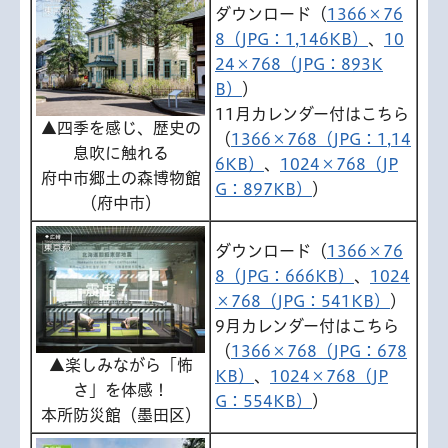
ダウンロード（
1366×76
8（JPG：1,146KB）
、
10
24×768（JPG：893K
B）
）
11月カレンダー付はこちら
▲四季を感じ、歴史の
（
1366×768（JPG：1,14
息吹に触れる
6KB）
、
1024×768（JP
府中市郷土の森博物館
G：897KB）
）
（府中市）
ダウンロード（
1366×76
8（JPG：666KB）
、
1024
×768（JPG：541KB）
）
9月カレンダー付はこちら
（
1366×768（JPG：678
▲楽しみながら「怖
KB）
、
1024×768（JP
さ」を体感！
G：554KB）
）
本所防災館（墨田区）