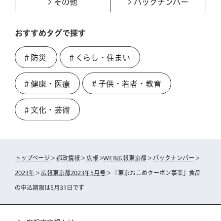
その他
バックナンバー
おすすめタグで探す
＃防災
＃くらし・住まい
＃健康・医療
＃子供・若者・教育
＃文化・芸術
トップページ
>
都政情報
>
広報
>
WEB広報東京都
>
バックナンバー
>
2023年
>
広報東京都2023年5月号
> 「東京おこめクーポン事業」食品
の申込期限は5月31日です