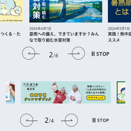
2026年5月1日
2026年6月1日
・つくる・た
実践！熱中
豪雨への備え、できていますか？みん
ススメ
なで取り組む水害対策
前のスライドを表示
次のスライドを
2
STOP
6
2
前のスライドを表示
次のスライドを表
STOP
4