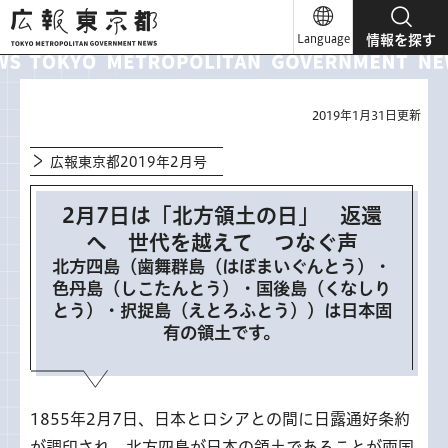
広報東京都
Language
情報を探す
2019年1月31日更新
広報東京都2019年2月号
2月7日は「北方領土の日」 返還
へ 世代を越えて つなぐ声
北方四島（歯舞群島（はぼまいぐんとう）・
色丹島（しこたんとう）・国後島（くなしり
とう）・択捉島（えとろふとう））は日本固
有の領土です。
1855年2月7日、日本とロシアとの間に日露通好条約
が調印され、北方四島が日本の領土であることが両国