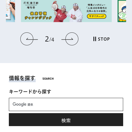
2
前のスライドを表示
次のスライドを表
STOP
4
情報を探す
キーワードから探す