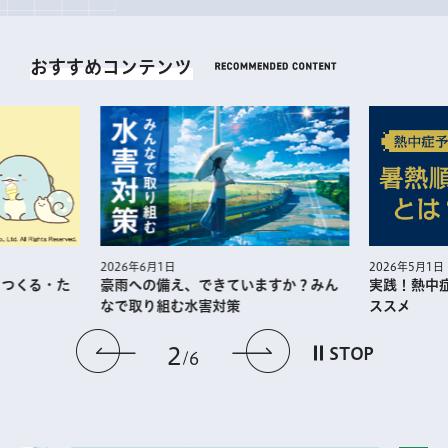
おすすめコンテンツ
2026年5月1日
2026年6月1日
・つくる・た
実践！熱中
豪雨への備え、できていますか？みん
ススメ
なで取り組む水害対策
前のスライドを表示
次のスライドを
2
STOP
6