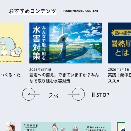
おすすめコンテンツ
2026年5月1日
2026年6月1日
・つくる・た
実践！熱中
豪雨への備え、できていますか？みん
ススメ
なで取り組む水害対策
前のスライドを表示
次のスライドを
2
STOP
6