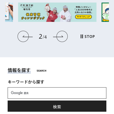
2
前のスライドを表示
次のスライドを表
STOP
4
情報を探す
キーワードから探す