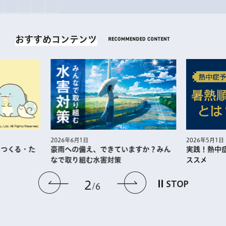
おすすめコンテンツ
2026年5月1日
2026年6月1日
・つくる・た
実践！熱中
豪雨への備え、できていますか？みん
ススメ
なで取り組む水害対策
前のスライドを表示
次のスライドを
2
STOP
6