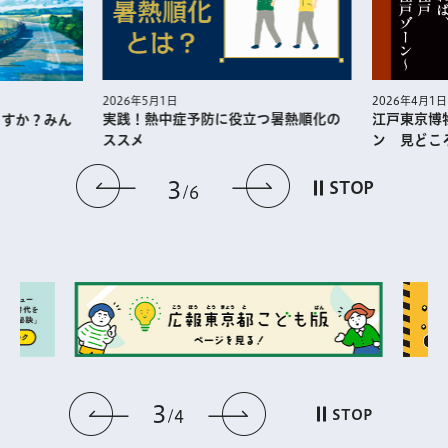
2026年5月1日
2026年4月1日
実践！熱中症予防に役⽴つ暑熱順化の
江戸東京博
すか？みん
ススメ
ン 見どこ
前のスライドを表示
次のスライドを
3
STOP
6
3
前のスライドを表示
次のスライドを表
STOP
4